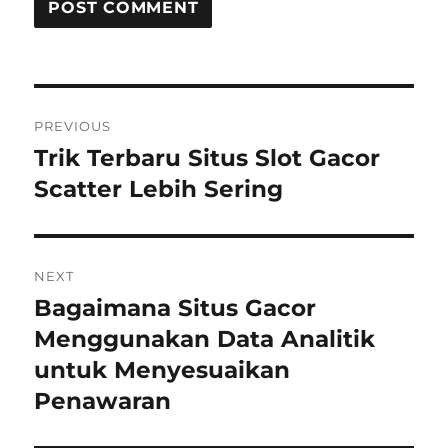
Post
PREVIOUS
navigation
Trik Terbaru Situs Slot Gacor
Previous
post:
Scatter Lebih Sering
NEXT
Bagaimana Situs Gacor
Next
post:
Menggunakan Data Analitik
untuk Menyesuaikan
Penawaran