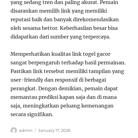
yang sedang tren dan paling akurat. Pemain
disarankan memilih link yang memiliki
reputasi baik dan banyak direkomendasikan
oleh sesama bettor. Keberhasilan besar bisa
didapatkan dari sumber yang terpercaya.
Memperhatikan kualitas link togel gacor
sangat berpengaruh terhadap hasil permainan.
Pastikan link tersebut memiliki tampilan yang
user-friendly dan responsif di berbagai
perangkat. Dengan demikian, pemain dapat
memantau prediksi kapan saja dan di mana
saja, meningkatkan peluang kemenangan
secara signifikan.
Author
Posted
admin
January 17, 2026
on