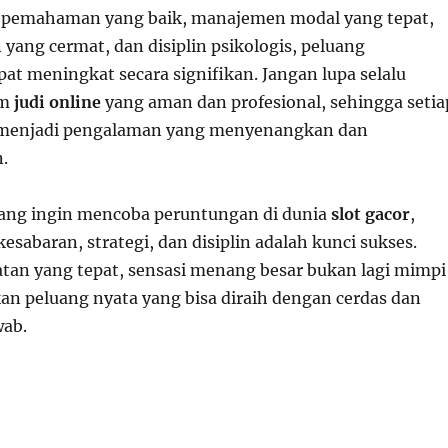
 pemahaman yang baik, manajemen modal yang tepat,
 yang cermat, dan disiplin psikologis, peluang
t meningkat secara signifikan. Jangan lupa selalu
rm
judi online
yang aman dan profesional, sehingga setia
 menjadi pengalaman yang menyenangkan dan
.
yang ingin mencoba peruntungan di dunia
slot gacor
,
esabaran, strategi, dan disiplin adalah kunci sukses.
an yang tepat, sensasi menang besar bukan lagi mimpi
an peluang nyata yang bisa diraih dengan cerdas dan
wab.