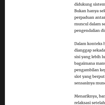
Modern
didukung sistem
Bukan hanya sek
perpaduan anta
muncul dalam se
pengendalian dir
Dalam konteks 
dianggap sekada
sisi yang lebih
bagaimana manu
pengambilan kep
slot yang berpu
sensasinya munc
Menariknya, ban
relaksasi setela