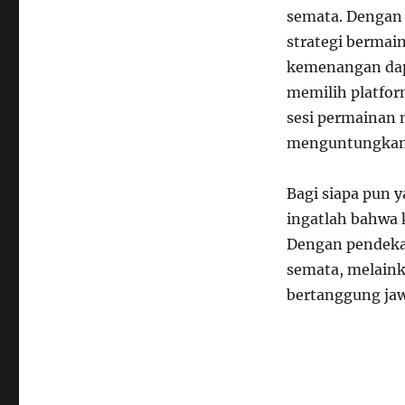
semata. Dengan
strategi bermain
kemenangan dapa
memilih platfo
sesi permainan
menguntungkan
Bagi siapa pun 
ingatlah bahwa k
Dengan pendekat
semata, melaink
bertanggung ja