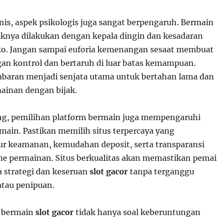
nis, aspek psikologis juga sangat berpengaruh. Bermain
knya dilakukan dengan kepala dingin dan kesadaran
ko. Jangan sampai euforia kemenangan sesaat membuat
an kontrol dan bertaruh di luar batas kemampuan.
sabaran menjadi senjata utama untuk bertahan lama dan
ainan dengan bijak.
ng, pemilihan platform bermain juga mempengaruhi
ain. Pastikan memilih situs terpercaya yang
r keamanan, kemudahan deposit, serta transparansi
e permainan. Situs berkualitas akan memastikan pema
a strategi dan keseruan
slot gacor
tanpa terganggu
atau penipuan.
 bermain
slot gacor
tidak hanya soal keberuntungan