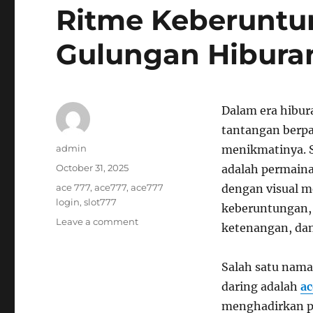
Ritme Keberuntun
Gulungan Hibura
Dalam era hibur
tantangan berpa
Author
admin
menikmatinya. S
Posted
October 31, 2025
adalah permain
on
Tags
ace 777
,
ace777
,
ace777
dengan visual m
login
,
slot777
keberuntungan, k
on
Leave a comment
ketenangan, dan 
Ritme
Keberuntungan
di
Salah satu nama
Balik
daring adalah
a
Gulungan
menghadirkan p
Hiburan