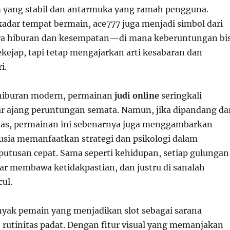
 yang stabil dan antarmuka yang ramah pengguna.
adar tempat bermain, ace777 juga menjadi simbol dari
ra hiburan dan kesempatan—di mana keberuntungan bi
kejap, tapi tetap mengajarkan arti kesabaran dan
i.
hiburan modern, permainan
judi online
seringkali
r ajang peruntungan semata. Namun, jika dipandang da
 luas, permainan ini sebenarnya juga menggambarkan
sia memanfaatkan strategi dan psikologi dalam
utusan cepat. Sama seperti kehidupan, setiap gulungan
tar membawa ketidakpastian, dan justru di sanalah
ul.
yak pemain yang menjadikan slot sebagai sarana
h rutinitas padat. Dengan fitur visual yang memanjakan