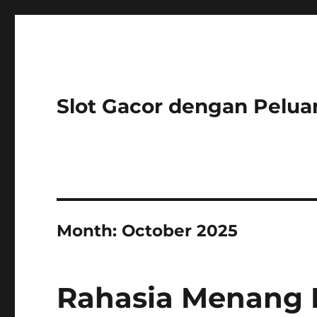
Slot Gacor dengan Pelua
Month:
October 2025
Rahasia Menang 