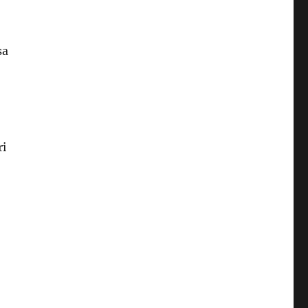
sa
ri