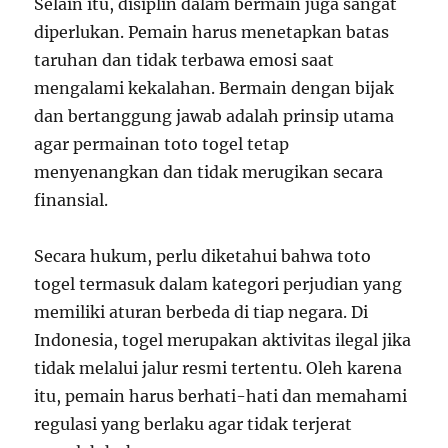
Selain itu, disiplin dalam bermain juga sangat
diperlukan. Pemain harus menetapkan batas
taruhan dan tidak terbawa emosi saat
mengalami kekalahan. Bermain dengan bijak
dan bertanggung jawab adalah prinsip utama
agar permainan toto togel tetap
menyenangkan dan tidak merugikan secara
finansial.
Secara hukum, perlu diketahui bahwa toto
togel termasuk dalam kategori perjudian yang
memiliki aturan berbeda di tiap negara. Di
Indonesia, togel merupakan aktivitas ilegal jika
tidak melalui jalur resmi tertentu. Oleh karena
itu, pemain harus berhati-hati dan memahami
regulasi yang berlaku agar tidak terjerat