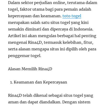
Menang
Dalam sektor perjudian online, terutama dalam
togel, faktor utama bagi para pemain adalah
kepercayaan dan keamanan.
toto togel
merupakan salah satu situs togel yang kini
semakin diminati dan dipercaya di Indonesia.
Artikel ini akan mengulas berbagai hal penting
mengenai Rina4D, termasuk kelebihan, fitur,
serta alasan mengapa situs ini dipilih oleh para
penggemar togel.
Alasan Memilih Rina4D
Keamanan dan Kepercayaan
Rina4D telah dikenal sebagai situs togel yang
aman dan dapat diandalkan. Dengan sistem