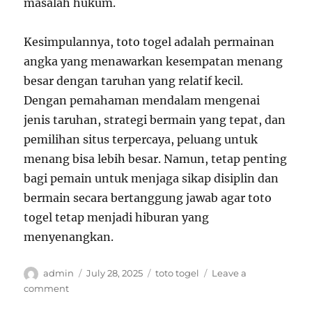
masalah hukum.
Kesimpulannya, toto togel adalah permainan
angka yang menawarkan kesempatan menang
besar dengan taruhan yang relatif kecil.
Dengan pemahaman mendalam mengenai
jenis taruhan, strategi bermain yang tepat, dan
pemilihan situs terpercaya, peluang untuk
menang bisa lebih besar. Namun, tetap penting
bagi pemain untuk menjaga sikap disiplin dan
bermain secara bertanggung jawab agar toto
togel tetap menjadi hiburan yang
menyenangkan.
Author
Posted
Tags
admin
July 28, 2025
toto togel
Leave a
on
on
comment
Panduan