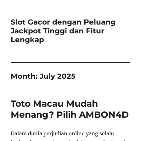
Slot Gacor dengan Peluang
Jackpot Tinggi dan Fitur
Lengkap
Month:
July 2025
Toto Macau Mudah
Menang? Pilih AMBON4D
Dalam dunia perjudian online yang selalu