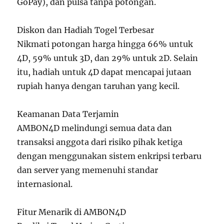
GoPay), dan pulsa tanpa potongan.
Diskon dan Hadiah Togel Terbesar
Nikmati potongan harga hingga 66% untuk
4D, 59% untuk 3D, dan 29% untuk 2D. Selain
itu, hadiah untuk 4D dapat mencapai jutaan
rupiah hanya dengan taruhan yang kecil.
Keamanan Data Terjamin
AMBON4D melindungi semua data dan
transaksi anggota dari risiko pihak ketiga
dengan menggunakan sistem enkripsi terbaru
dan server yang memenuhi standar
internasional.
Fitur Menarik di AMBON4D