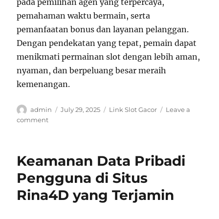
pada pemilihan agen yang terpercaya,
pemahaman waktu bermain, serta
pemanfaatan bonus dan layanan pelanggan.
Dengan pendekatan yang tepat, pemain dapat
menikmati permainan slot dengan lebih aman,
nyaman, dan berpeluang besar meraih
kemenangan.
Author
Posted
Tags
admin
July 29, 2025
Link Slot Gacor
Leave a
on
on
comment
Panduan
Lengkap
Memanfaatkan
Keamanan Data Pribadi
Link
Slot
Pengguna di Situs
Gacor
Rina4D yang Terjamin
untuk
Meningkatkan
Peluang