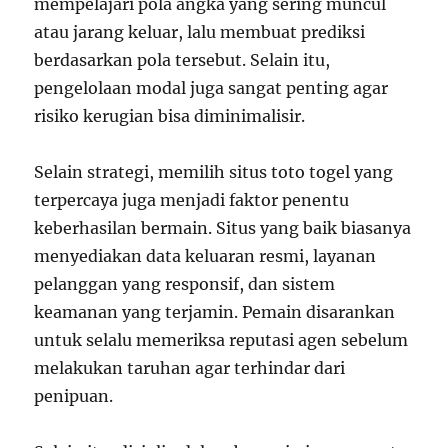
mempelajari pola angka yang sering muncul
atau jarang keluar, lalu membuat prediksi
berdasarkan pola tersebut. Selain itu,
pengelolaan modal juga sangat penting agar
risiko kerugian bisa diminimalisir.
Selain strategi, memilih situs toto togel yang
terpercaya juga menjadi faktor penentu
keberhasilan bermain. Situs yang baik biasanya
menyediakan data keluaran resmi, layanan
pelanggan yang responsif, dan sistem
keamanan yang terjamin. Pemain disarankan
untuk selalu memeriksa reputasi agen sebelum
melakukan taruhan agar terhindar dari
penipuan.