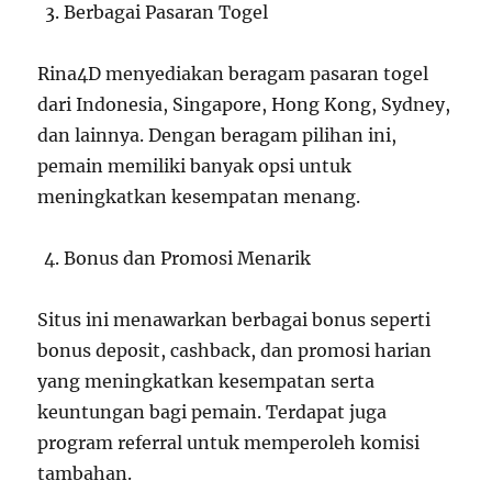
Berbagai Pasaran Togel
Rina4D menyediakan beragam pasaran togel
dari Indonesia, Singapore, Hong Kong, Sydney,
dan lainnya. Dengan beragam pilihan ini,
pemain memiliki banyak opsi untuk
meningkatkan kesempatan menang.
Bonus dan Promosi Menarik
Situs ini menawarkan berbagai bonus seperti
bonus deposit, cashback, dan promosi harian
yang meningkatkan kesempatan serta
keuntungan bagi pemain. Terdapat juga
program referral untuk memperoleh komisi
tambahan.