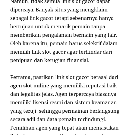
Namun, tidak semua link slot gacor dapat
dipercaya. Banyak situs yang mengklaim
sebagai link gacor tetapi sebenarnya hanya
bertujuan untuk menarik pemain tanpa
memberikan pengalaman bermain yang fair.
Oleh karena itu, pemain harus selektif dalam
memilih link slot gacor agar terhindar dari
penipuan dan kerugian finansial.
Pertama, pastikan link slot gacor berasal dari
agen slot online
yang memiliki reputasi baik
dan legalitas jelas. Agen terpercaya biasanya
memiliki lisensi resmi dan sistem keamanan
yang teruji, sehingga permainan berlangsung
secara adil dan data pemain terlindungi.
Pemilihan agen yang tepat akan memastikan