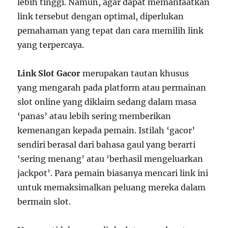
lebih tinggi. Namun, agar dapat memanfaatkan
link tersebut dengan optimal, diperlukan
pemahaman yang tepat dan cara memilih link
yang terpercaya.
Link Slot Gacor
merupakan tautan khusus
yang mengarah pada platform atau permainan
slot online yang diklaim sedang dalam masa
‘panas’ atau lebih sering memberikan
kemenangan kepada pemain. Istilah ‘gacor’
sendiri berasal dari bahasa gaul yang berarti
‘sering menang’ atau ‘berhasil mengeluarkan
jackpot’. Para pemain biasanya mencari link ini
untuk memaksimalkan peluang mereka dalam
bermain slot.