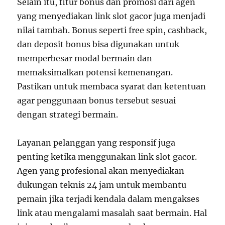
Selain itu, fitur bonus dan promosi dari agen
yang menyediakan link slot gacor juga menjadi
nilai tambah. Bonus seperti free spin, cashback,
dan deposit bonus bisa digunakan untuk
memperbesar modal bermain dan
memaksimalkan potensi kemenangan.
Pastikan untuk membaca syarat dan ketentuan
agar penggunaan bonus tersebut sesuai
dengan strategi bermain.
Layanan pelanggan yang responsif juga
penting ketika menggunakan link slot gacor.
Agen yang profesional akan menyediakan
dukungan teknis 24 jam untuk membantu
pemain jika terjadi kendala dalam mengakses
link atau mengalami masalah saat bermain. Hal