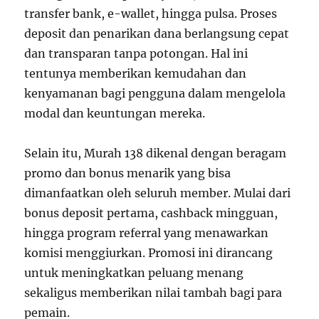
transfer bank, e-wallet, hingga pulsa. Proses
deposit dan penarikan dana berlangsung cepat
dan transparan tanpa potongan. Hal ini
tentunya memberikan kemudahan dan
kenyamanan bagi pengguna dalam mengelola
modal dan keuntungan mereka.
Selain itu, Murah 138 dikenal dengan beragam
promo dan bonus menarik yang bisa
dimanfaatkan oleh seluruh member. Mulai dari
bonus deposit pertama, cashback mingguan,
hingga program referral yang menawarkan
komisi menggiurkan. Promosi ini dirancang
untuk meningkatkan peluang menang
sekaligus memberikan nilai tambah bagi para
pemain.