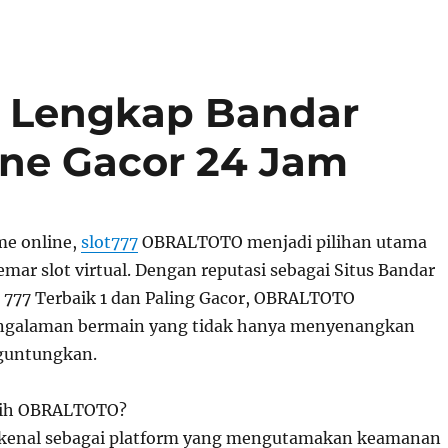
 Lengkap Bandar
line Gacor 24 Jam
me online,
slot777
OBRALTOTO menjadi pilihan utama
mar slot virtual. Dengan reputasi sebagai Situs Bandar
e 777 Terbaik 1 dan Paling Gacor, OBRALTOTO
galaman bermain yang tidak hanya menyenangkan
nguntungkan.
ih OBRALTOTO?
enal sebagai platform yang mengutamakan keamanan