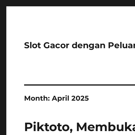
Slot Gacor dengan Pelua
Month:
April 2025
Piktoto, Membuk