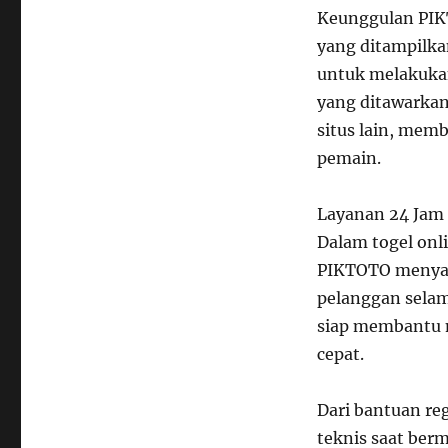
Indonesia
Keunggulan PIKT
yang ditampilka
untuk melakukan 
yang ditawarkan
situs lain, mem
pemain.
Layanan 24 Jam
Dalam togel onli
PIKTOTO menyad
pelanggan selam
siap membantu 
cepat.
Dari bantuan reg
teknis saat ber