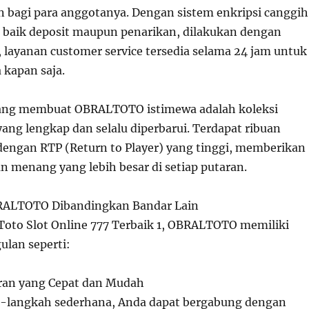
bagi para anggotanya. Dengan sistem enkripsi canggih
i, baik deposit maupun penarikan, dilakukan dengan
, layanan customer service tersedia selama 24 jam untuk
kapan saja.
 yang membuat OBRALTOTO istimewa adalah koleksi
ang lengkap dan selalu diperbarui. Terdapat ribuan
7 dengan RTP (Return to Player) yang tinggi, memberikan
 menang yang lebih besar di setiap putaran.
ALTOTO Dibandingkan Bandar Lain
Toto Slot Online 777 Terbaik 1, OBRALTOTO memiliki
ulan seperti:
ran yang Cepat dan Mudah
-langkah sederhana, Anda dapat bergabung dengan