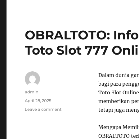
OBRALTOTO: Info
Toto Slot 777 On
Dalam dunia ga
bagi para pengge
Author
admin
Toto Slot Onlin
Posted
April 28, 2025
memberikan pen
on
on
Leave a comment
tetapi juga me
OBRALTOTO:
Info
Mengapa Memil
Lengkap
Bandar
OBRALTOTO terk