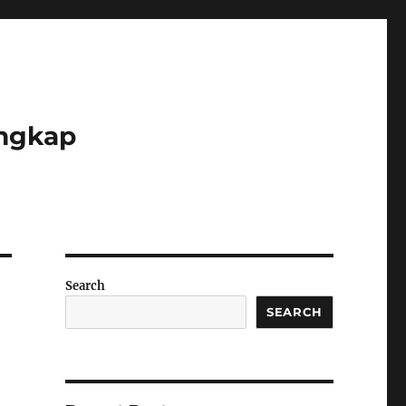
engkap
Search
SEARCH