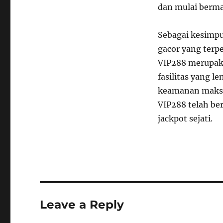
dan mulai berma
Sebagai kesimpul
gacor yang terp
VIP288 merupaka
fasilitas yang l
keamanan maksi
VIP288 telah ber
jackpot sejati.
Leave a Reply