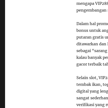
mengapa VIP288 
pengembangan st
Dalam hal prom
bonus untuk ang
putaran gratis 
ditawarkan dan R
sebagai “sarang
kalau banyak pe
gacor terbaik ta
Selain slot, VIP
tembak ikan, to
digital yang le
sangat sederhan
verifikasi yang