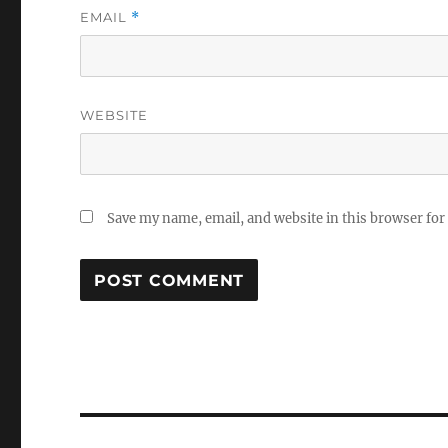
EMAIL
*
WEBSITE
Save my name, email, and website in this browser for
Post