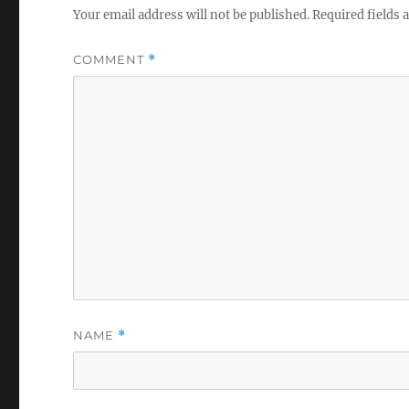
Your email address will not be published.
Required fields
COMMENT
*
NAME
*