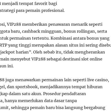
menjadi tempat favorit bagi
rategi para pemain profesional.
osi, VIP288 memberikan penawaran menarik seperti
gota baru, cashback mingguan, bonus rollingan, serta
untuk permainan tertentu. Kombinasi antara bonus yang
TP yang tinggi merupakan alasan situs ini sering diseb
 jackpot harian”. Oleh sebab itu, tidak mengherankan
main menyebut VIP288 sebagai destinasi slot online
hun ini.
288 juga menawarkan permainan lain seperti live casino,
gel, dan sportsbook, menjadikannya tempat hiburan
ngkap dalam satu akun. Prosedur pendaftaran
a, hanya memerlukan data dasar tanpa
 rumit, sehingga pemain baru bisa langsung bergabung