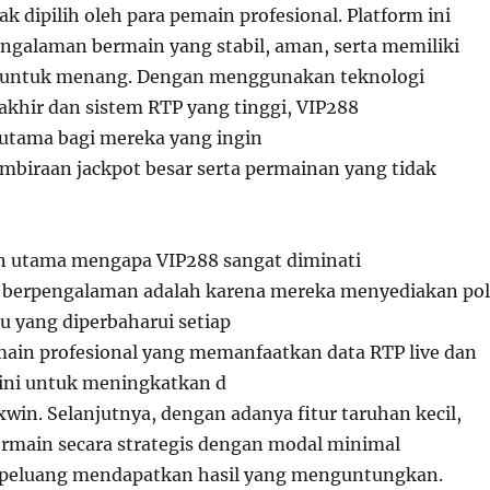
k dipilih oleh para pemain profesional. Platform ini
galaman bermain yang stabil, aman, serta memiliki
 untuk menang. Dengan menggunakan teknologi
akhir dan sistem RTP yang tinggi, VIP288
 utama bagi mereka yang ingin
biraan jackpot besar serta permainan yang tidak
an utama mengapa VIP288 sangat diminati
r berpengalaman adalah karena mereka menyediakan po
ru yang diperbaharui setiap
main profesional yang memanfaatkan data RTP live dan
ini untuk meningkatkan d
in. Selanjutnya, dengan adanya fitur taruhan kecil,
rmain secara strategis dengan modal minimal
erpeluang mendapatkan hasil yang menguntungkan.