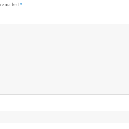
 are marked
*