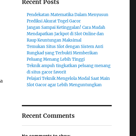
Recent Posts
Pendekatan Matematika Dalam Menyusun
Prediksi Akurat Togel Gacor
Jangan Sampai Ketinggalan! Cara Mudah
Mendapatkan Jackpot di Slot Online dan
Raup Keuntungan Maksimal
Temukan Situs Slot dengan Sistem Anti
Rungkad yang Terbukti Memberikan
Peluang Menang Lebih Tinggi
Teknik ampuh tingkatkan peluang menang
di situs gacor favorit
Pelajari Teknik Mengelola Modal Saat Main
la
Slot Gacor agar Lebih Menguntungkan
Recent Comments
No comments to show.