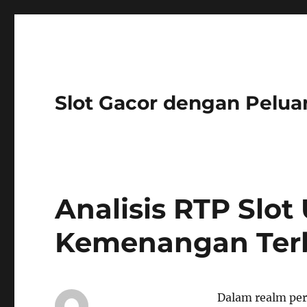
Slot Gacor dengan Pelua
Analisis RTP Slot
Kemenangan Ter
Dalam realm per