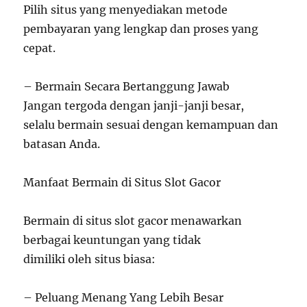
Pilih situs yang menyediakan metode
pembayaran yang lengkap dan proses yang
cepat.
– Bermain Secara Bertanggung Jawab
Jangan tergoda dengan janji-janji besar,
selalu bermain sesuai dengan kemampuan dan
batasan Anda.
Manfaat Bermain di Situs Slot Gacor
Bermain di situs slot gacor menawarkan
berbagai keuntungan yang tidak
dimiliki oleh situs biasa:
– Peluang Menang Yang Lebih Besar