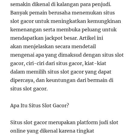
semakin dikenal di kalangan para penjudi.
Banyak pemain berusaha menemukan situs
slot gacor untuk meningkatkan kemungkinan
kemenangan serta membuka peluang untuk
mendapatkan jackpot besar. Artikel ini
akan menjelaskan secara mendetail
mengenai apa yang dimaksud dengan situs slot
gacor, ciri-ciri dari situs gacor, kiat-kiat
dalam memilih situs slot gacor yang dapat
dipercaya, dan keuntungan dari bermain di
situs slot gacor.
Apa Itu Situs Slot Gacor?
Situs slot gacor merupakan platform judi slot
online yang dikenal karena tingkat