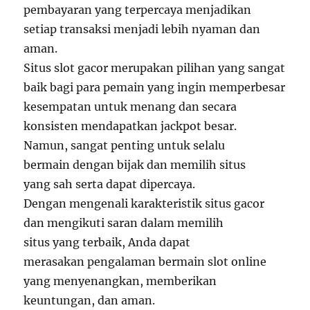
pembayaran yang terpercaya menjadikan
setiap transaksi menjadi lebih nyaman dan
aman.
Situs slot gacor merupakan pilihan yang sangat
baik bagi para pemain yang ingin memperbesar
kesempatan untuk menang dan secara
konsisten mendapatkan jackpot besar.
Namun, sangat penting untuk selalu
bermain dengan bijak dan memilih situs
yang sah serta dapat dipercaya.
Dengan mengenali karakteristik situs gacor
dan mengikuti saran dalam memilih
situs yang terbaik, Anda dapat
merasakan pengalaman bermain slot online
yang menyenangkan, memberikan
keuntungan, dan aman.