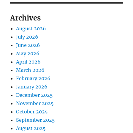
Archives
August 2026
July 2026
June 2026
May 2026
April 2026
March 2026
February 2026
January 2026
December 2025
November 2025
October 2025
September 2025
August 2025