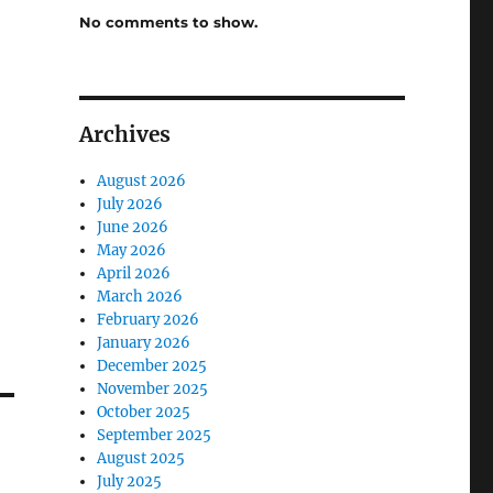
No comments to show.
Archives
August 2026
July 2026
June 2026
May 2026
April 2026
March 2026
February 2026
January 2026
December 2025
November 2025
October 2025
September 2025
August 2025
July 2025