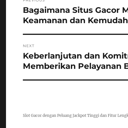
PREVIOUS
navigation
Bagaimana Situs Gacor 
Previous
post:
Keamanan dan Kemudah
NEXT
Keberlanjutan dan Komit
Next
post:
Memberikan Pelayanan B
Slot Gacor dengan Peluang Jackpot Tinggi dan Fitur Leng