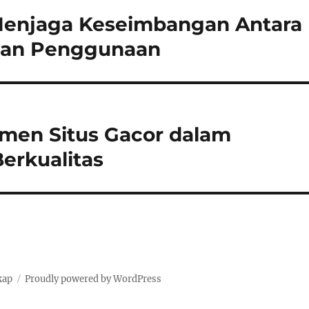
Menjaga Keseimbangan Antara
an Penggunaan
men Situs Gacor dalam
erkualitas
kap
Proudly powered by WordPress