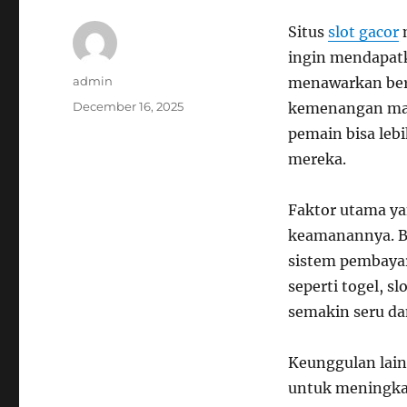
Situs
slot gacor
m
ingin mendapatk
Author
admin
menawarkan berb
Posted
December 16, 2025
kemenangan maks
on
pemain bisa le
mereka.
Faktor utama ya
keamanannya. Ba
sistem pembayar
seperti togel, 
semakin seru d
Keunggulan lain
untuk meningka