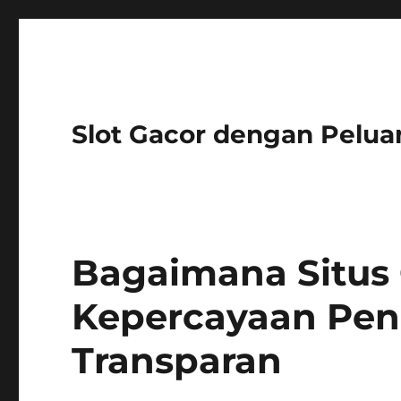
Slot Gacor dengan Pelua
Bagaimana Situs
Kepercayaan Pen
Transparan