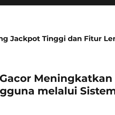
ng Jackpot Tinggi dan Fitur L
 Gacor Meningkatkan
gguna melalui Siste