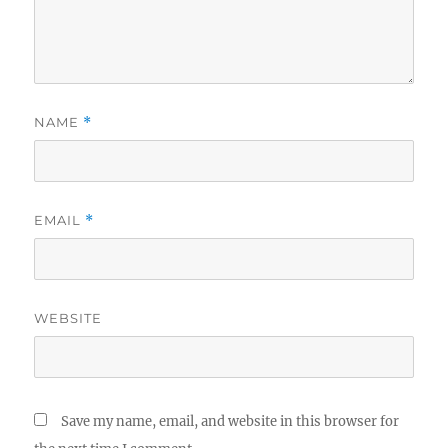
NAME
*
EMAIL
*
WEBSITE
Save my name, email, and website in this browser for