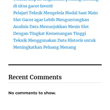
di situs gacor favorit
Pelajari Teknik Mengelola Modal Saat Main
Slot Gacor agar Lebih Menguntungkan
Analisis Data Menunjukkan Mesin Slot
Dengan Tingkat Kemenangan Tinggi
Teknik Menggunakan Data Historis untuk
Meningkatkan Peluang Menang
Recent Comments
No comments to show.