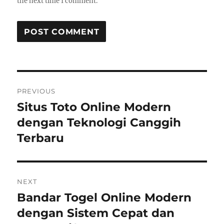
the next time I comment.
Post
PREVIOUS
navigation
Situs Toto Online Modern
Previous
post:
dengan Teknologi Canggih
Terbaru
NEXT
Bandar Togel Online Modern
Next
post:
dengan Sistem Cepat dan