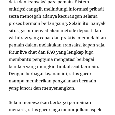
data dan transaksi para pemain. Sistem
enkripsi canggih melindungi informasi pribadi
serta mencegah adanya kecurangan selama
proses bermain berlangsung. Selain itu, banyak
situs gacor menyediakan metode deposit dan
withdraw yang cepat dan praktis, memudahkan
pemain dalam melakukan transaksi kapan saja.
Fitur live chat dan FAQ yang lengkap juga
membantu pengguna mengatasi berbagai
kendala yang mungkin timbul saat bermain.
Dengan berbagai layanan ini, situs gacor
mampu memberikan pengalaman bermain
yang lancar dan menyenangkan.
Selain menawarkan berbagai permainan
menarik, situs gacor juga menonjolkan aspek