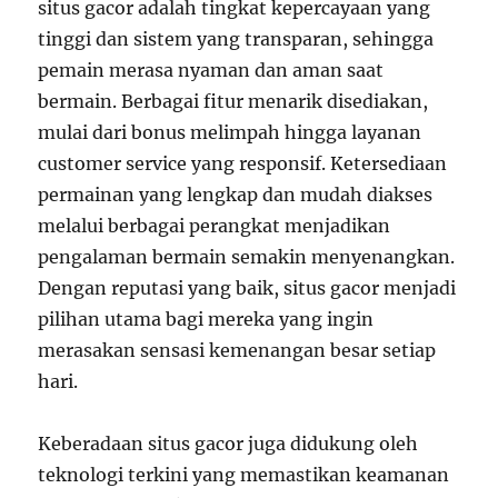
situs gacor adalah tingkat kepercayaan yang
tinggi dan sistem yang transparan, sehingga
pemain merasa nyaman dan aman saat
bermain. Berbagai fitur menarik disediakan,
mulai dari bonus melimpah hingga layanan
customer service yang responsif. Ketersediaan
permainan yang lengkap dan mudah diakses
melalui berbagai perangkat menjadikan
pengalaman bermain semakin menyenangkan.
Dengan reputasi yang baik, situs gacor menjadi
pilihan utama bagi mereka yang ingin
merasakan sensasi kemenangan besar setiap
hari.
Keberadaan situs gacor juga didukung oleh
teknologi terkini yang memastikan keamanan