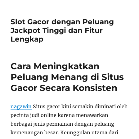
Slot Gacor dengan Peluang
Jackpot Tinggi dan Fitur
Lengkap
Cara Meningkatkan
Peluang Menang di Situs
Gacor Secara Konsisten
nagawin
Situs gacor kini semakin diminati oleh
pecinta judi online karena menawarkan
berbagai jenis permainan dengan peluang
kemenangan besar. Keunggulan utama dari