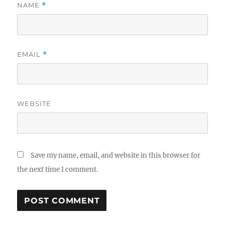
NAME
*
EMAIL
*
WEBSITE
Save my name, email, and website in this browser for
the next time I comment.