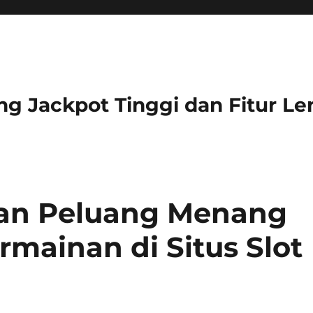
ng Jackpot Tinggi dan Fitur L
an Peluang Menang
ermainan di Situs Slot