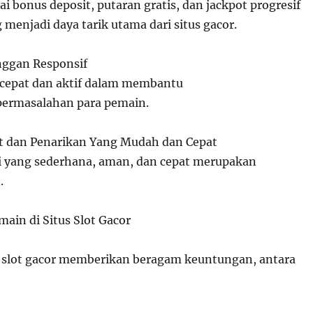
i bonus deposit, putaran gratis, dan jackpot progresif
 menjadi daya tarik utama dari situs gacor.
nggan Responsif
cepat dan aktif dalam membantu
permasalahan para pemain.
it dan Penarikan Yang Mudah dan Cepat
i yang sederhana, aman, dan cepat merupakan
.
ain di Situs Slot Gacor
s slot gacor memberikan beragam keuntungan, antara