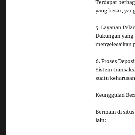
Terdapat berbaga
yang besar, yang
5. Layanan Pela
Dukungan yang 
menyelesaikan 
6. Proses Depos
Sistem transaks
suatu keharusan
Keunggulan Berm
Bermain di situ
lain: