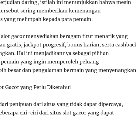
erjudian daring, istilah ini menunjukkan bahwa mesin
m tersebut sering memberikan kemenangan
us yang melimpah kepada para pemain.
slot gacor menyediakan beragam fitur menarik yang
 gratis, jackpot progresif, bonus harian, serta cashbac
kan. Hal ini menjadikannya sebagai pilihan
ra pemain yang ingin memperoleh peluang
bih besar dan pengalaman bermain yang menyenangkan
Slot Gacor yang Perlu Diketahui
ri penipuan dari situs yang tidak dapat dipercaya,
berapa ciri-ciri dari situs slot gacor yang dapat