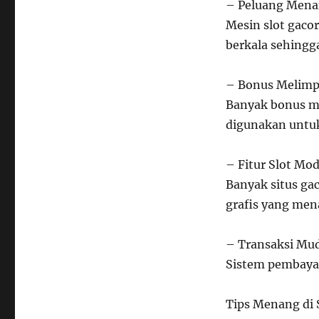
– Peluang Mena
Mesin slot gac
berkala sehing
– Bonus Melim
Banyak bonus m
digunakan untu
– Fitur Slot Mo
Banyak situs ga
grafis yang mena
– Transaksi Mu
Sistem pembayar
Tips Menang di S