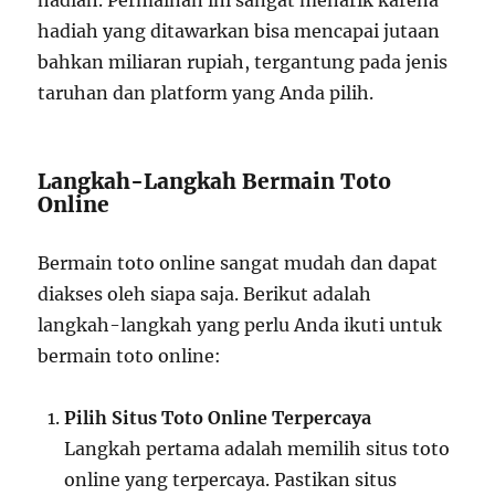
hadiah. Permainan ini sangat menarik karena
hadiah yang ditawarkan bisa mencapai jutaan
bahkan miliaran rupiah, tergantung pada jenis
taruhan dan platform yang Anda pilih.
Langkah-Langkah Bermain Toto
Online
Bermain toto online sangat mudah dan dapat
diakses oleh siapa saja. Berikut adalah
langkah-langkah yang perlu Anda ikuti untuk
bermain toto online:
Pilih Situs Toto Online Terpercaya
Langkah pertama adalah memilih situs toto
online yang terpercaya. Pastikan situs