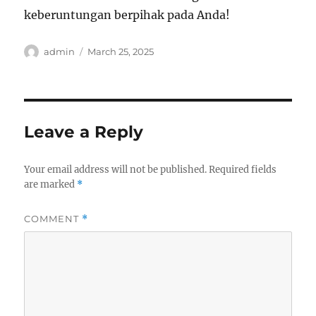
keberuntungan berpihak pada Anda!
Author
Posted
admin
March 25, 2025
on
Leave a Reply
Your email address will not be published.
Required fields
are marked
*
COMMENT
*