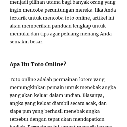
menjadi pilihan utama bagi banyak orang yang
ingin mencoba peruntungan mereka. Jika Anda
tertarik untuk mencoba toto online, artikel ini
akan memberikan panduan lengkap untuk
memulai dan tips agar peluang menang Anda
semakin besar.
Apa Itu Toto Online?
Toto online adalah permainan lotere yang
memungkinkan pemain untuk menebak angka
yang akan keluar dalam undian. Biasanya,
angka yang keluar diambil secara acak, dan
siapa pun yang berhasil menebak angka
tersebut dengan tepat akan mendapatkan