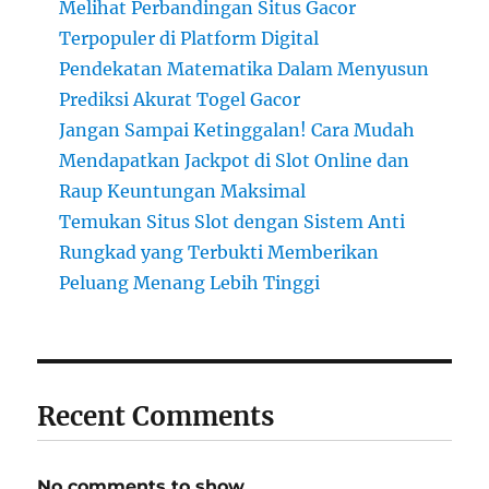
Melihat Perbandingan Situs Gacor
Terpopuler di Platform Digital
Pendekatan Matematika Dalam Menyusun
Prediksi Akurat Togel Gacor
Jangan Sampai Ketinggalan! Cara Mudah
Mendapatkan Jackpot di Slot Online dan
Raup Keuntungan Maksimal
Temukan Situs Slot dengan Sistem Anti
Rungkad yang Terbukti Memberikan
Peluang Menang Lebih Tinggi
Recent Comments
No comments to show.