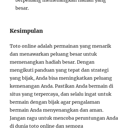
berpeluang memenangkan hadiah yang
besar.
Kesimpulan
Toto online adalah permainan yang menarik
dan menawarkan peluang besar untuk
memenangkan hadiah besar. Dengan
mengikuti panduan yang tepat dan strategi
yang bijak, Anda bisa meningkatkan peluang
kemenangan Anda. Pastikan Anda bermain di
situs yang terpercaya, dan selalu ingat untuk
bermain dengan bijak agar pengalaman
bermain Anda menyenangkan dan aman.
Jangan ragu untuk mencoba peruntungan Anda
di dunia toto online dan semoga