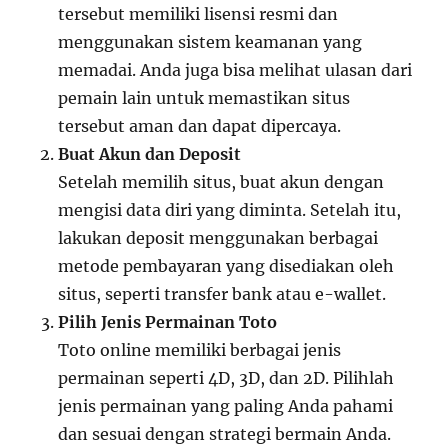
tersebut memiliki lisensi resmi dan
menggunakan sistem keamanan yang
memadai. Anda juga bisa melihat ulasan dari
pemain lain untuk memastikan situs
tersebut aman dan dapat dipercaya.
Buat Akun dan Deposit
Setelah memilih situs, buat akun dengan
mengisi data diri yang diminta. Setelah itu,
lakukan deposit menggunakan berbagai
metode pembayaran yang disediakan oleh
situs, seperti transfer bank atau e-wallet.
Pilih Jenis Permainan Toto
Toto online memiliki berbagai jenis
permainan seperti 4D, 3D, dan 2D. Pilihlah
jenis permainan yang paling Anda pahami
dan sesuai dengan strategi bermain Anda.