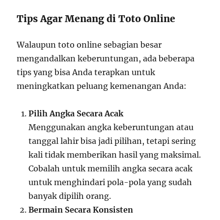
Tips Agar Menang di Toto Online
Walaupun toto online sebagian besar
mengandalkan keberuntungan, ada beberapa
tips yang bisa Anda terapkan untuk
meningkatkan peluang kemenangan Anda:
Pilih Angka Secara Acak
Menggunakan angka keberuntungan atau
tanggal lahir bisa jadi pilihan, tetapi sering
kali tidak memberikan hasil yang maksimal.
Cobalah untuk memilih angka secara acak
untuk menghindari pola-pola yang sudah
banyak dipilih orang.
Bermain Secara Konsisten