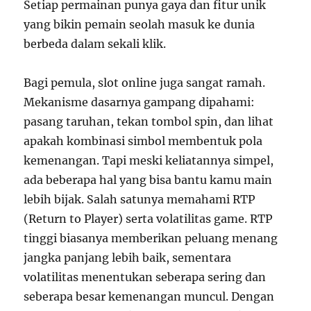
Setiap permainan punya gaya dan fitur unik
yang bikin pemain seolah masuk ke dunia
berbeda dalam sekali klik.
Bagi pemula, slot online juga sangat ramah.
Mekanisme dasarnya gampang dipahami:
pasang taruhan, tekan tombol spin, dan lihat
apakah kombinasi simbol membentuk pola
kemenangan. Tapi meski keliatannya simpel,
ada beberapa hal yang bisa bantu kamu main
lebih bijak. Salah satunya memahami RTP
(Return to Player) serta volatilitas game. RTP
tinggi biasanya memberikan peluang menang
jangka panjang lebih baik, sementara
volatilitas menentukan seberapa sering dan
seberapa besar kemenangan muncul. Dengan