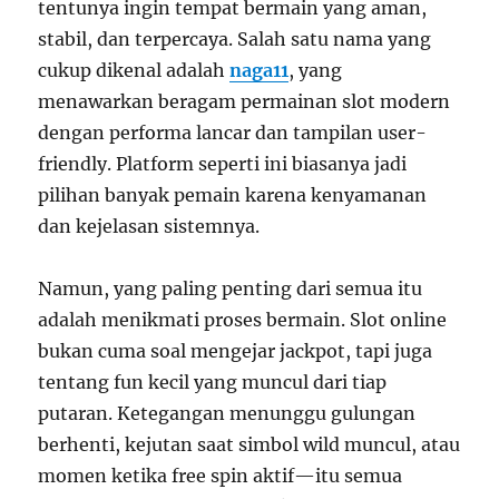
tentunya ingin tempat bermain yang aman,
stabil, dan terpercaya. Salah satu nama yang
cukup dikenal adalah
naga11
, yang
menawarkan beragam permainan slot modern
dengan performa lancar dan tampilan user-
friendly. Platform seperti ini biasanya jadi
pilihan banyak pemain karena kenyamanan
dan kejelasan sistemnya.
Namun, yang paling penting dari semua itu
adalah menikmati proses bermain. Slot online
bukan cuma soal mengejar jackpot, tapi juga
tentang fun kecil yang muncul dari tiap
putaran. Ketegangan menunggu gulungan
berhenti, kejutan saat simbol wild muncul, atau
momen ketika free spin aktif—itu semua