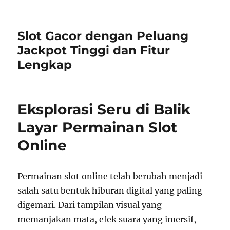
Slot Gacor dengan Peluang
Jackpot Tinggi dan Fitur
Lengkap
Eksplorasi Seru di Balik
Layar Permainan Slot
Online
Permainan slot online telah berubah menjadi
salah satu bentuk hiburan digital yang paling
digemari. Dari tampilan visual yang
memanjakan mata, efek suara yang imersif,