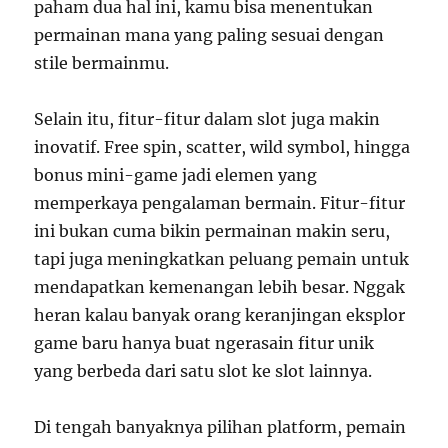
paham dua hal ini, kamu bisa menentukan
permainan mana yang paling sesuai dengan
stile bermainmu.
Selain itu, fitur-fitur dalam slot juga makin
inovatif. Free spin, scatter, wild symbol, hingga
bonus mini-game jadi elemen yang
memperkaya pengalaman bermain. Fitur-fitur
ini bukan cuma bikin permainan makin seru,
tapi juga meningkatkan peluang pemain untuk
mendapatkan kemenangan lebih besar. Nggak
heran kalau banyak orang keranjingan eksplor
game baru hanya buat ngerasain fitur unik
yang berbeda dari satu slot ke slot lainnya.
Di tengah banyaknya pilihan platform, pemain