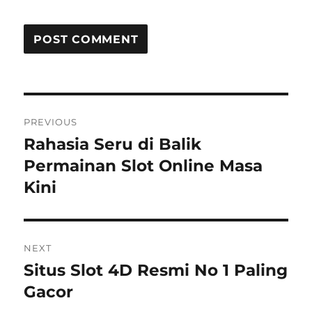
Post
PREVIOUS
navigation
Rahasia Seru di Balik
Previous
post:
Permainan Slot Online Masa
Kini
NEXT
Situs Slot 4D Resmi No 1 Paling
Next
post:
Gacor