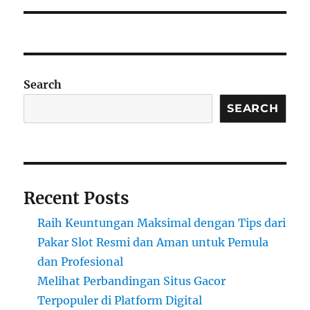
Search
SEARCH
Recent Posts
Raih Keuntungan Maksimal dengan Tips dari
Pakar Slot Resmi dan Aman untuk Pemula
dan Profesional
Melihat Perbandingan Situs Gacor
Terpopuler di Platform Digital