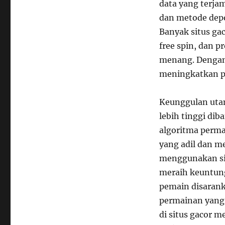
data yang terjam
dan metode depo
Banyak situs ga
free spin, dan 
menang. Dengan 
meningkatkan pe
Keunggulan utam
lebih tinggi dib
algoritma perma
yang adil dan m
menggunakan si
meraih keuntung
pemain disarank
permainan yang 
di situs gacor 