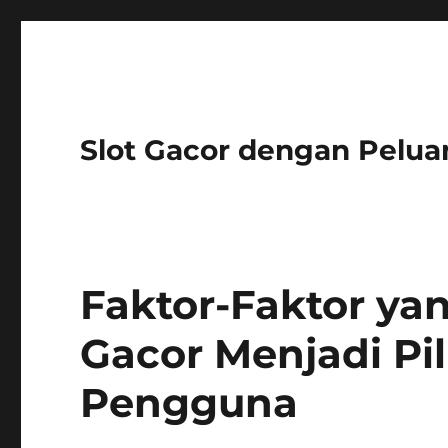
Slot Gacor dengan Pelua
Faktor-Faktor ya
Gacor Menjadi Pi
Pengguna