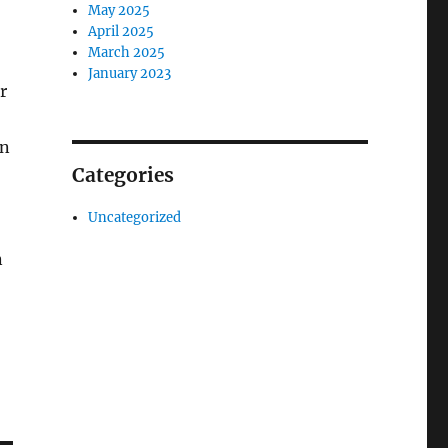
May 2025
April 2025
March 2025
January 2023
r
an
Categories
Uncategorized
n