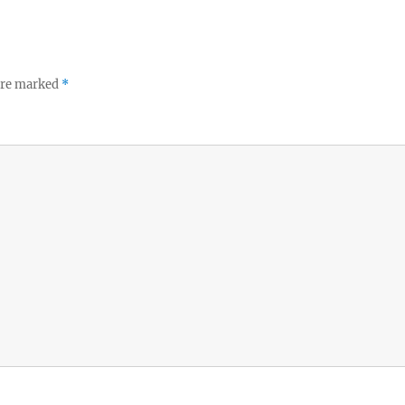
 are marked
*