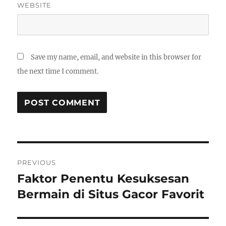
WEBSITE
Save my name, email, and website in this browser for
the next time I comment.
Post
PREVIOUS
navigation
Faktor Penentu Kesuksesan
Previous
post:
Bermain di Situs Gacor Favorit