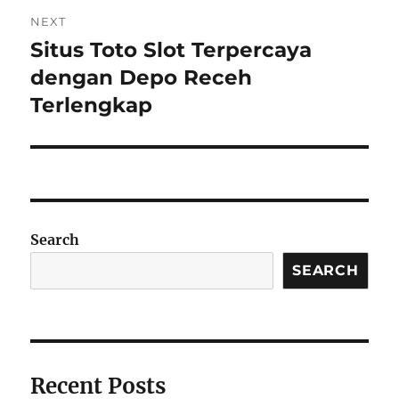
NEXT
Situs Toto Slot Terpercaya
Next
post:
dengan Depo Receh
Terlengkap
Search
SEARCH
Recent Posts