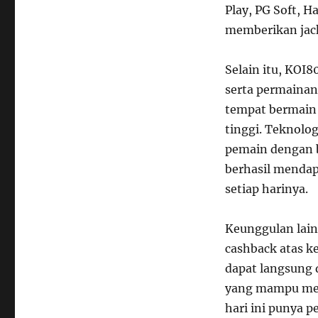
Play, PG Soft, 
memberikan jack
Selain itu, KOI8
serta permainan
tempat bermain 
tinggi. Teknolog
pemain dengan b
berhasil mendap
setiap harinya.
Keunggulan lain
cashback atas ke
dapat langsung 
yang mampu menj
hari ini punya 