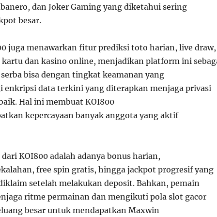
Habanero, dan Joker Gaming yang diketahui sering
pot besar.
00 juga menawarkan fitur prediksi toto harian, live draw,
 kartu dan kasino online, menjadikan platform ini sebag
serba bisa dengan tingkat keamanan yang
i enkripsi data terkini yang diterapkan menjaga privasi
aik. Hal ini membuat KOI800
atkan kepercayaan banyak anggota yang aktif
 dari KOI800 adalah adanya bonus harian,
kalahan, free spin gratis, hingga jackpot progresif yang
diklaim setelah melakukan deposit. Bahkan, pemain
aga ritme permainan dan mengikuti pola slot gacor
peluang besar untuk mendapatkan Maxwin