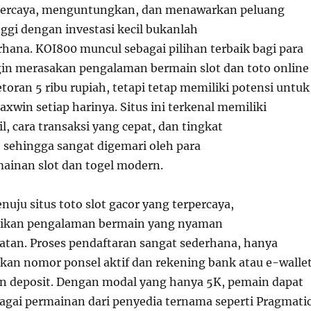
rpercaya, menguntungkan, dan menawarkan peluang
gi dengan investasi kecil bukanlah
rhana. KOI800 muncul sebagai pilihan terbaik bagi para
in merasakan pengalaman bermain slot dan toto online
oran 5 ribu rupiah, tetapi tetap memiliki potensi untuk
win setiap harinya. Situs ini terkenal memiliki
il, cara transaksi yang cepat, dan tingkat
, sehingga sangat digemari oleh para
inan slot dan togel modern.
nuju situs toto slot gacor yang terpercaya,
ikan pengalaman bermain yang nyaman
tan. Proses pendaftaran sangat sederhana, hanya
an nomor ponsel aktif dan rekening bank atau e-walle
 deposit. Dengan modal yang hanya 5K, pemain dapat
gai permainan dari penyedia ternama seperti Pragmati