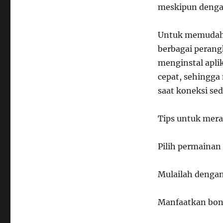
meskipun denga
Untuk memudahk
berbagai perang
menginstal apli
cepat, sehingga
saat koneksi sed
Tips untuk mer
Pilih permainan 
Mulailah dengan 
Manfaatkan bonu