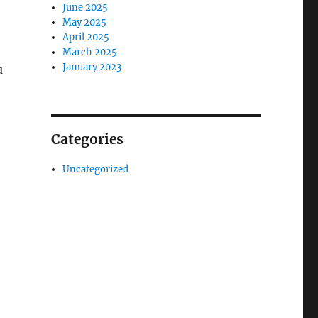
June 2025
May 2025
April 2025
March 2025
January 2023
u
Categories
Uncategorized