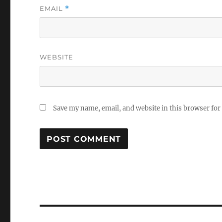
EMAIL
*
WEBSITE
Save my name, email, and website in this browser for
Post