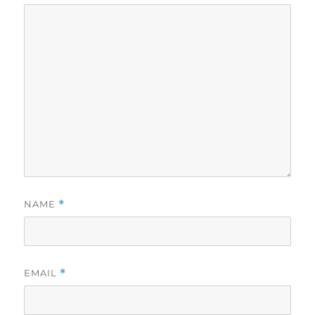
NAME
*
EMAIL
*