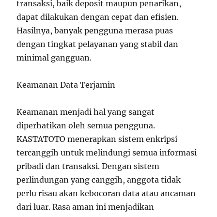
transaksi, baik deposit maupun penarikan,
dapat dilakukan dengan cepat dan efisien.
Hasilnya, banyak pengguna merasa puas
dengan tingkat pelayanan yang stabil dan
minimal gangguan.
Keamanan Data Terjamin
Keamanan menjadi hal yang sangat
diperhatikan oleh semua pengguna.
KASTATOTO menerapkan sistem enkripsi
tercanggih untuk melindungi semua informasi
pribadi dan transaksi. Dengan sistem
perlindungan yang canggih, anggota tidak
perlu risau akan kebocoran data atau ancaman
dari luar. Rasa aman ini menjadikan