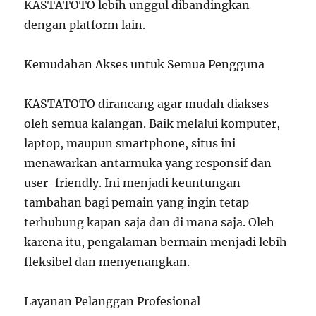
KASTATOTO lebih unggul dibandingkan
dengan platform lain.
Kemudahan Akses untuk Semua Pengguna
KASTATOTO dirancang agar mudah diakses
oleh semua kalangan. Baik melalui komputer,
laptop, maupun smartphone, situs ini
menawarkan antarmuka yang responsif dan
user-friendly. Ini menjadi keuntungan
tambahan bagi pemain yang ingin tetap
terhubung kapan saja dan di mana saja. Oleh
karena itu, pengalaman bermain menjadi lebih
fleksibel dan menyenangkan.
Layanan Pelanggan Profesional