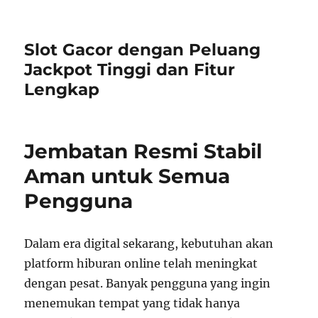
Slot Gacor dengan Peluang
Jackpot Tinggi dan Fitur
Lengkap
Jembatan Resmi Stabil
Aman untuk Semua
Pengguna
Dalam era digital sekarang, kebutuhan akan
platform hiburan online telah meningkat
dengan pesat. Banyak pengguna yang ingin
menemukan tempat yang tidak hanya