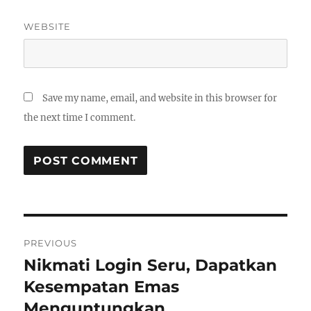
WEBSITE
Save my name, email, and website in this browser for
the next time I comment.
Post
PREVIOUS
navigation
Nikmati Login Seru, Dapatkan
Previous
post:
Kesempatan Emas
Menguntungkan