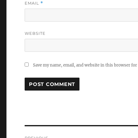
EMAIL
*
WEBSITE
Save my name, email, and website in this browser for
Post