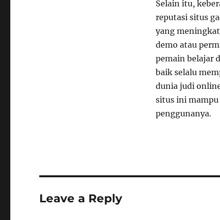
Selain itu, keb
reputasi situs 
yang meningkatk
demo atau perma
pemain belajar d
baik selalu mem
dunia judi onli
situs ini mampu
penggunanya.
Leave a Reply