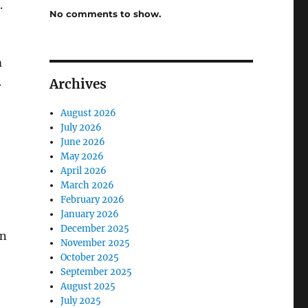
.
No comments to show.
m
.
Archives
August 2026
July 2026
June 2026
May 2026
April 2026
March 2026
February 2026
January 2026
December 2025
an
November 2025
October 2025
September 2025
August 2025
July 2025