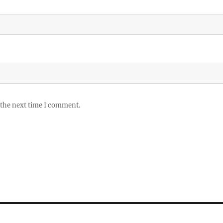
 the next time I comment.