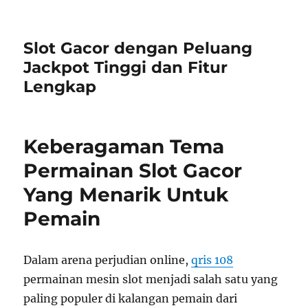
Slot Gacor dengan Peluang
Jackpot Tinggi dan Fitur
Lengkap
Keberagaman Tema
Permainan Slot Gacor
Yang Menarik Untuk
Pemain
Dalam arena perjudian online,
qris 108
permainan mesin slot menjadi salah satu yang
paling populer di kalangan pemain dari