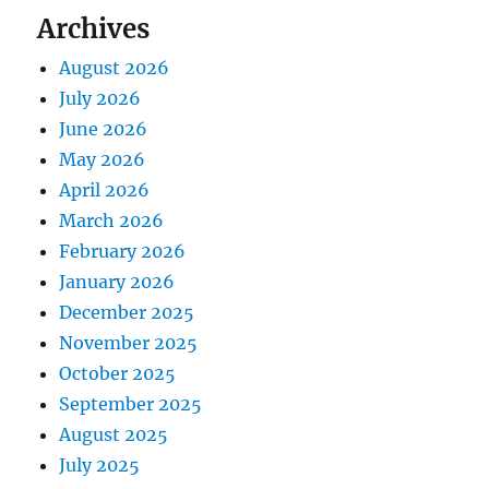
Archives
August 2026
July 2026
June 2026
May 2026
April 2026
March 2026
February 2026
January 2026
December 2025
November 2025
October 2025
September 2025
August 2025
July 2025