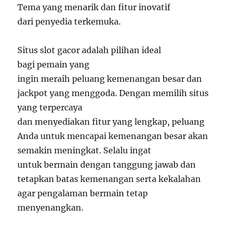
Tema yang menarik dan fitur inovatif
dari penyedia terkemuka.
Situs slot gacor adalah pilihan ideal
bagi pemain yang
ingin meraih peluang kemenangan besar dan
jackpot yang menggoda. Dengan memilih situs
yang terpercaya
dan menyediakan fitur yang lengkap, peluang
Anda untuk mencapai kemenangan besar akan
semakin meningkat. Selalu ingat
untuk bermain dengan tanggung jawab dan
tetapkan batas kemenangan serta kekalahan
agar pengalaman bermain tetap
menyenangkan.