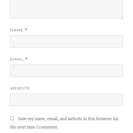
NAME
*
EMAIL
*
WEBSITE
Save my name, email, and website in this browser for
the next time I comment.