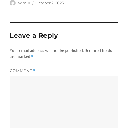
Author
Posted
admin
October 2, 2025
on
Leave a Reply
Your email address will not be published.
Required fields
are marked
*
COMMENT
*