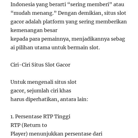
Indonesia yang berarti “sering memberi” atau
“mudah menang.” Dengan demikian, situs slot
gacor adalah platform yang sering memberikan
kemenangan besar
kepada para pemainnya, menjadikannya sebag
ai pilihan utama untuk bermain slot.
Ciri-Ciri Situs Slot Gacor
Untuk mengenali situs slot
gacor, sejumlah ciri khas
harus diperhatikan, antara lain:
1. Persentase RTP Tinggi
RTP (Return to
Player) menunjukkan persentase dari