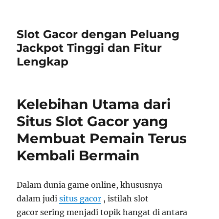
Slot Gacor dengan Peluang
Jackpot Tinggi dan Fitur
Lengkap
Kelebihan Utama dari
Situs Slot Gacor yang
Membuat Pemain Terus
Kembali Bermain
Dalam dunia game online, khususnya
dalam judi
situs gacor
, istilah slot
gacor sering menjadi topik hangat di antara