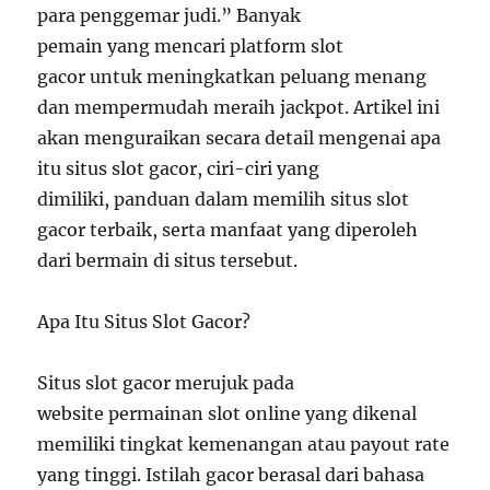
para penggemar judi.” Banyak
pemain yang mencari platform slot
gacor untuk meningkatkan peluang menang
dan mempermudah meraih jackpot. Artikel ini
akan menguraikan secara detail mengenai apa
itu situs slot gacor, ciri-ciri yang
dimiliki, panduan dalam memilih situs slot
gacor terbaik, serta manfaat yang diperoleh
dari bermain di situs tersebut.
Apa Itu Situs Slot Gacor?
Situs slot gacor merujuk pada
website permainan slot online yang dikenal
memiliki tingkat kemenangan atau payout rate
yang tinggi. Istilah gacor berasal dari bahasa