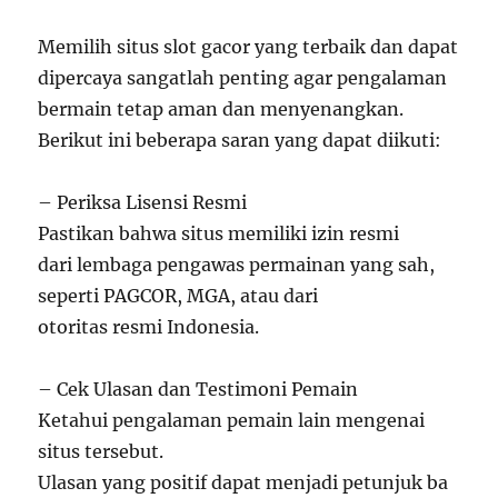
Memilih situs slot gacor yang terbaik dan dapat
dipercaya sangatlah penting agar pengalaman
bermain tetap aman dan menyenangkan.
Berikut ini beberapa saran yang dapat diikuti:
– Periksa Lisensi Resmi
Pastikan bahwa situs memiliki izin resmi
dari lembaga pengawas permainan yang sah,
seperti PAGCOR, MGA, atau dari
otoritas resmi Indonesia.
– Cek Ulasan dan Testimoni Pemain
Ketahui pengalaman pemain lain mengenai
situs tersebut.
Ulasan yang positif dapat menjadi petunjuk ba