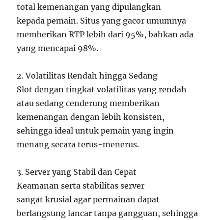
total kemenangan yang dipulangkan
kepada pemain. Situs yang gacor umumnya
memberikan RTP lebih dari 95%, bahkan ada
yang mencapai 98%.
2. Volatilitas Rendah hingga Sedang
Slot dengan tingkat volatilitas yang rendah
atau sedang cenderung memberikan
kemenangan dengan lebih konsisten,
sehingga ideal untuk pemain yang ingin
menang secara terus-menerus.
3. Server yang Stabil dan Cepat
Keamanan serta stabilitas server
sangat krusial agar permainan dapat
berlangsung lancar tanpa gangguan, sehingga