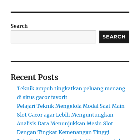
Search
SEARCH
Recent Posts
Teknik ampuh tingkatkan peluang menang
di situs gacor favorit
Pelajari Teknik Mengelola Modal Saat Main
Slot Gacor agar Lebih Menguntungkan
Analisis Data Menunjukkan Mesin Slot
Dengan Tingkat Kemenangan Tinggi