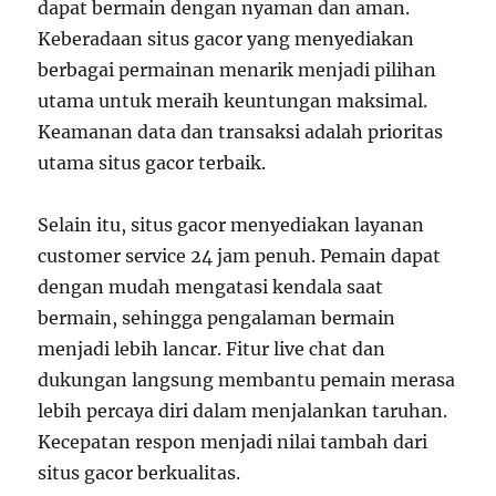
dapat bermain dengan nyaman dan aman.
Keberadaan situs gacor yang menyediakan
berbagai permainan menarik menjadi pilihan
utama untuk meraih keuntungan maksimal.
Keamanan data dan transaksi adalah prioritas
utama situs gacor terbaik.
Selain itu, situs gacor menyediakan layanan
customer service 24 jam penuh. Pemain dapat
dengan mudah mengatasi kendala saat
bermain, sehingga pengalaman bermain
menjadi lebih lancar. Fitur live chat dan
dukungan langsung membantu pemain merasa
lebih percaya diri dalam menjalankan taruhan.
Kecepatan respon menjadi nilai tambah dari
situs gacor berkualitas.