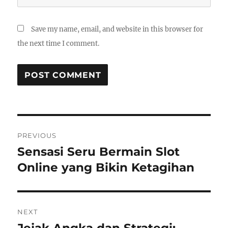
Save my name, email, and website in this browser for
the next time I comment.
Post
PREVIOUS
navigation
Sensasi Seru Bermain Slot
Previous
post:
Online yang Bikin Ketagihan
NEXT
Next