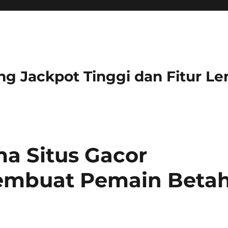
ng Jackpot Tinggi dan Fitur L
a Situs Gacor
embuat Pemain Beta