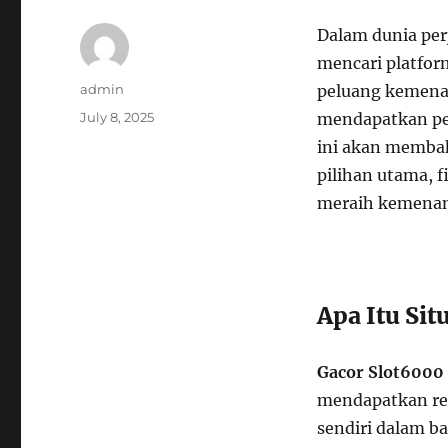
Dalam dunia per
mencari platfor
Author
admin
peluang kemenan
Posted
July 8, 2025
mendapatkan pe
on
ini akan membah
pilihan utama, f
meraih kemenan
Apa Itu Sit
Gacor Slot6000
mendapatkan repu
sendiri dalam b