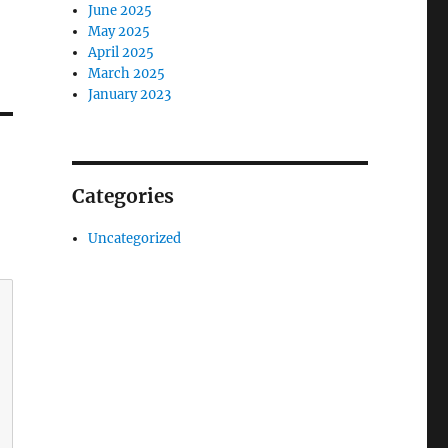
June 2025
May 2025
April 2025
March 2025
January 2023
Categories
Uncategorized