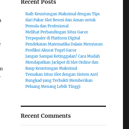
Recent Posts
Raih Keuntungan Maksimal dengan Tips
n
dari Pakar Slot Resmi dan Aman untuk
Pemula dan Profesional
Melihat Perbandingan Situs Gacor
Terpopuler di Platform Digital
r
Pendekatan Matematika Dalam Menyusun
Prediksi Akurat Togel Gacor
Jangan Sampai Ketinggalan! Cara Mudah
Mendapatkan Jackpot di Slot Online dan
am
Raup Keuntungan Maksimal
Temukan Situs Slot dengan Sistem Anti
-
Rungkad yang Terbukti Memberikan
Peluang Menang Lebih Tinggi
Recent Comments