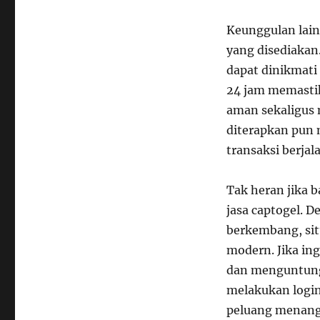
Keunggulan lain
yang disediakan.
dapat dinikmati 
24 jam memastik
aman sekaligus
diterapkan pun 
transaksi berjal
Tak heran jika 
jasa captogel. D
berkembang, sit
modern. Jika in
dan menguntungk
melakukan login
peluang menang 