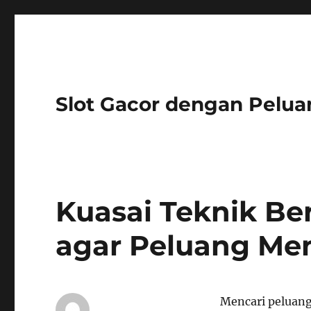
Slot Gacor dengan Pelua
Kuasai Teknik Be
agar Peluang Men
Mencari peluang