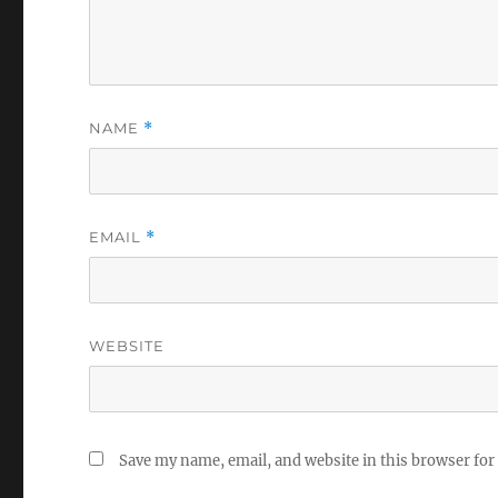
NAME
*
EMAIL
*
WEBSITE
Save my name, email, and website in this browser for