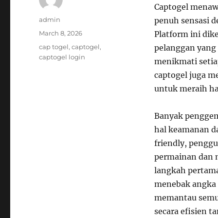
Captogel menaw
Author
admin
penuh sensasi 
Posted
March 8, 2026
Platform ini dik
on
Tags
cap togel
,
captogel
,
pelanggan yang
captogel login
menikmati setia
captogel juga m
untuk meraih has
Banyak penggema
hal keamanan d
friendly, pengg
permainan dan m
langkah pertama
menebak angka k
memantau semua 
secara efisien t