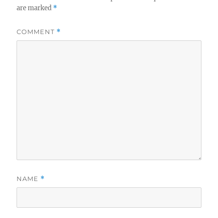
are marked
*
COMMENT
*
NAME
*