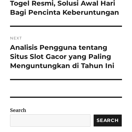
navigation
Togel Resmi, Solusi Awal Hari
Previous
post:
Bagi Pencinta Keberuntungan
NEXT
Analisis Pengguna tentang
Next
post:
Situs Slot Gacor yang Paling
Menguntungkan di Tahun Ini
Search
SEARCH