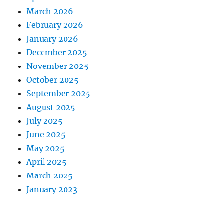
March 2026
February 2026
January 2026
December 2025
November 2025
October 2025
September 2025
August 2025
July 2025
June 2025
May 2025
April 2025
March 2025
January 2023