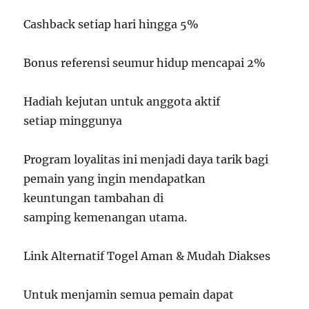
Cashback setiap hari hingga 5%
Bonus referensi seumur hidup mencapai 2%
Hadiah kejutan untuk anggota aktif
setiap minggunya
Program loyalitas ini menjadi daya tarik bagi
pemain yang ingin mendapatkan
keuntungan tambahan di
samping kemenangan utama.
Link Alternatif Togel Aman & Mudah Diakses
Untuk menjamin semua pemain dapat