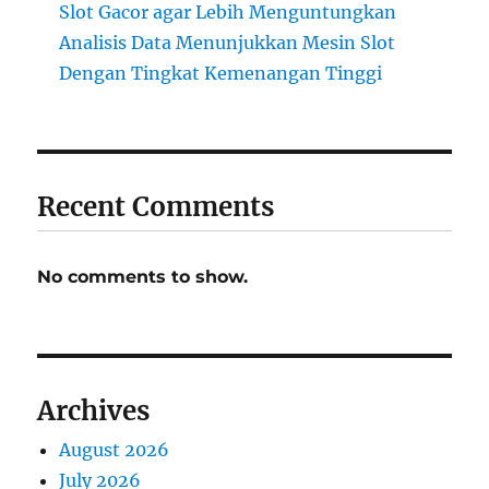
Slot Gacor agar Lebih Menguntungkan
Analisis Data Menunjukkan Mesin Slot
Dengan Tingkat Kemenangan Tinggi
Recent Comments
No comments to show.
Archives
August 2026
July 2026