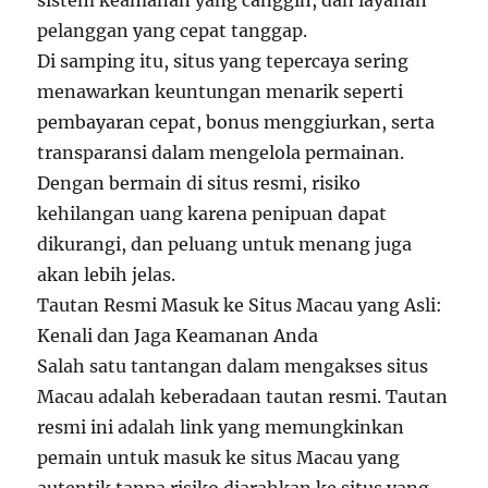
sistem keamanan yang canggih, dan layanan
pelanggan yang cepat tanggap.
Di samping itu, situs yang tepercaya sering
menawarkan keuntungan menarik seperti
pembayaran cepat, bonus menggiurkan, serta
transparansi dalam mengelola permainan.
Dengan bermain di situs resmi, risiko
kehilangan uang karena penipuan dapat
dikurangi, dan peluang untuk menang juga
akan lebih jelas.
Tautan Resmi Masuk ke Situs Macau yang Asli:
Kenali dan Jaga Keamanan Anda
Salah satu tantangan dalam mengakses situs
Macau adalah keberadaan tautan resmi. Tautan
resmi ini adalah link yang memungkinkan
pemain untuk masuk ke situs Macau yang