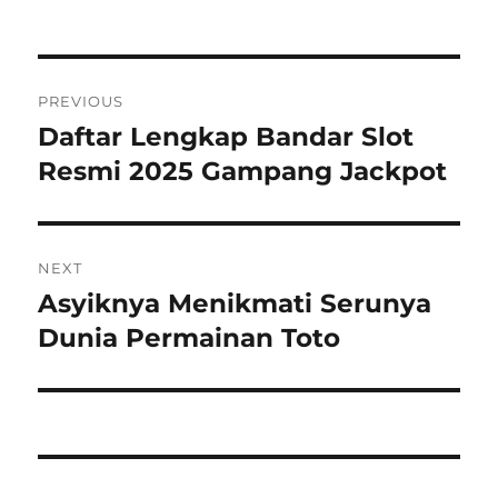
Post
PREVIOUS
navigation
Daftar Lengkap Bandar Slot
Previous
post:
Resmi 2025 Gampang Jackpot
NEXT
Asyiknya Menikmati Serunya
Next
post:
Dunia Permainan Toto