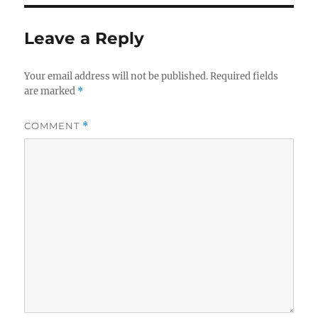
Leave a Reply
Your email address will not be published.
Required fields
are marked
*
COMMENT
*