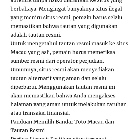
autentik tanpa risiko diarahkan ke situs yang
berbahaya. Mengingat banyaknya situs ilegal
yang meniru situs resmi, pemain harus selalu
memastikan bahwa tautan yang digunakan
adalah tautan resmi.
Untuk mengetahui tautan resmi masuk ke situs
Macau yang asli, pemain harus memeriksa
sumber resmi dari operator perjudian.
Umumnya, situs resmi akan menyediakan
tautan alternatif yang aman dan selalu
diperbarui. Menggunakan tautan resmi ini
akan memastikan bahwa Anda mengakses
halaman yang aman untuk melakukan taruhan
atau transaksi finansial.
Panduan Memilih Bandar Toto Macau dan
Tautan Resmi