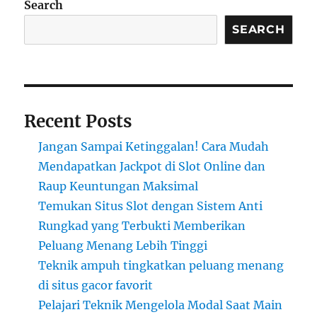
Search
SEARCH
Recent Posts
Jangan Sampai Ketinggalan! Cara Mudah
Mendapatkan Jackpot di Slot Online dan
Raup Keuntungan Maksimal
Temukan Situs Slot dengan Sistem Anti
Rungkad yang Terbukti Memberikan
Peluang Menang Lebih Tinggi
Teknik ampuh tingkatkan peluang menang
di situs gacor favorit
Pelajari Teknik Mengelola Modal Saat Main