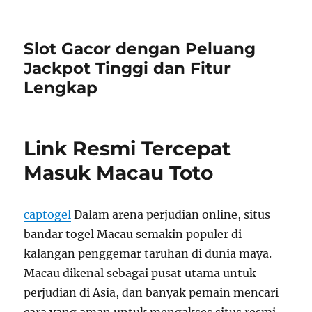
Slot Gacor dengan Peluang
Jackpot Tinggi dan Fitur
Lengkap
Link Resmi Tercepat
Masuk Macau Toto
captogel
Dalam arena perjudian online, situs
bandar togel Macau semakin populer di
kalangan penggemar taruhan di dunia maya.
Macau dikenal sebagai pusat utama untuk
perjudian di Asia, dan banyak pemain mencari