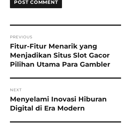
Post
PREVIOUS
navigation
Fitur-Fitur Menarik yang
Previous
post:
Menjadikan Situs Slot Gacor
Pilihan Utama Para Gambler
NEXT
Menyelami Inovasi Hiburan
Next
post:
Digital di Era Modern