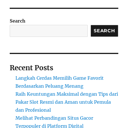
Search
SEARCH
Recent Posts
Langkah Cerdas Memilih Game Favorit
Berdasarkan Peluang Menang
Raih Keuntungan Maksimal dengan Tips dari
Pakar Slot Resmi dan Aman untuk Pemula
dan Profesional
Melihat Perbandingan Situs Gacor
Terpopuler di Platform Digital