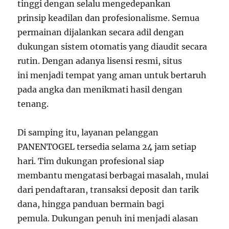
tinggi dengan selalu mengedepankan
prinsip keadilan dan profesionalisme. Semua
permainan dijalankan secara adil dengan
dukungan sistem otomatis yang diaudit secara
rutin. Dengan adanya lisensi resmi, situs
ini menjadi tempat yang aman untuk bertaruh
pada angka dan menikmati hasil dengan
tenang.
Di samping itu, layanan pelanggan
PANENTOGEL tersedia selama 24 jam setiap
hari. Tim dukungan profesional siap
membantu mengatasi berbagai masalah, mulai
dari pendaftaran, transaksi deposit dan tarik
dana, hingga panduan bermain bagi
pemula. Dukungan penuh ini menjadi alasan