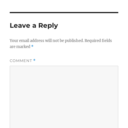
Leave a Reply
Your email address will not be published.
Required fields
are marked
*
COMMENT
*