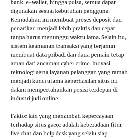
bank, e-wallet, hingga pulsa, semua dapat
digunakan sesuai kebutuhan pengguna.
Kemudahan ini membuat proses deposit dan
penarikan menjadi lebih praktis dan cepat
tanpa harus menunggu waktu lama. Selain itu,
sistem keamanan transaksi yang terjamin
membuat data pribadi dan dana pemain tetap
aman dari ancaman cyber crime. Inovasi
teknologi serta layanan pelanggan yang ramah
menjadi kunci utama keberhasilan situs ini
dalam mempertahankan posisi terdepan di
industri judi online.
Faktor lain yang menambah kepercayaan
terhadap situs gacor adalah keberadaan fitur
live chat dan help desk yang selalu siap