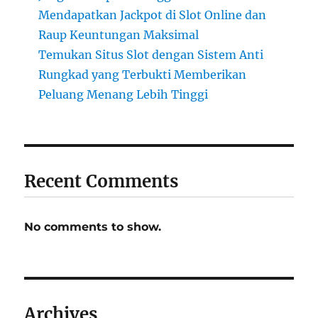
Mendapatkan Jackpot di Slot Online dan
Raup Keuntungan Maksimal
Temukan Situs Slot dengan Sistem Anti
Rungkad yang Terbukti Memberikan
Peluang Menang Lebih Tinggi
Recent Comments
No comments to show.
Archives