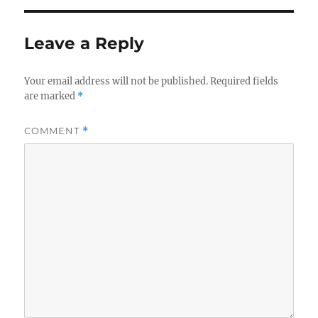
Leave a Reply
Your email address will not be published.
Required fields
are marked
*
COMMENT
*