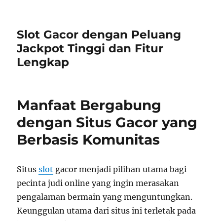
Slot Gacor dengan Peluang
Jackpot Tinggi dan Fitur
Lengkap
Manfaat Bergabung
dengan Situs Gacor yang
Berbasis Komunitas
Situs
slot
gacor menjadi pilihan utama bagi
pecinta judi online yang ingin merasakan
pengalaman bermain yang menguntungkan.
Keunggulan utama dari situs ini terletak pada