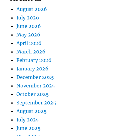
August 2026
July 2026
June 2026
May 2026
April 2026
March 2026
February 2026
January 2026
December 2025
November 2025
October 2025
September 2025
August 2025
July 2025
June 2025