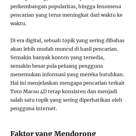
perkembangan popularitas, hingga fenomena
pencarian yang terus meningkat dari waktu ke
waktu.
Di era digital, sebuah topik yang sering dibahas
akan lebih mudah muncul di hasil pencarian.
Semakin banyak konten yang tersedia,
semakin besar pula peluang pengguna
menemukan informasi yang mereka butuhkan.
Hal ini menjelaskan mengapa pencarian terkait
Toto Macau 4D tetap konsisten dan menjadi
salah satu topik yang sering diperhatikan oleh
pengguna internet.
Faktor yang Mendorong