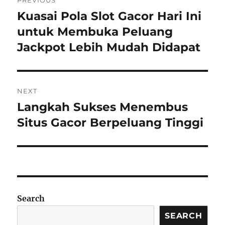
PREVIOUS
navigation
Kuasai Pola Slot Gacor Hari Ini
Previous
post:
untuk Membuka Peluang
Jackpot Lebih Mudah Didapat
NEXT
Langkah Sukses Menembus
Next
post:
Situs Gacor Berpeluang Tinggi
Search
SEARCH