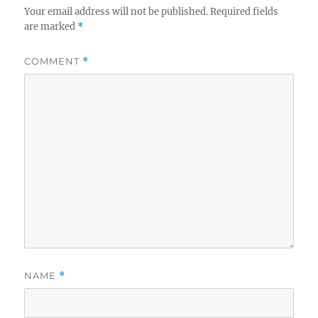
Your email address will not be published.
Required fields
are marked
*
COMMENT
*
NAME
*