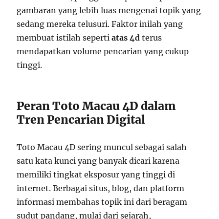
gambaran yang lebih luas mengenai topik yang
sedang mereka telusuri. Faktor inilah yang
membuat istilah seperti
atas 4d
terus
mendapatkan volume pencarian yang cukup
tinggi.
Peran Toto Macau 4D dalam
Tren Pencarian Digital
Toto Macau 4D sering muncul sebagai salah
satu kata kunci yang banyak dicari karena
memiliki tingkat eksposur yang tinggi di
internet. Berbagai situs, blog, dan platform
informasi membahas topik ini dari beragam
sudut pandang, mulai dari sejarah,