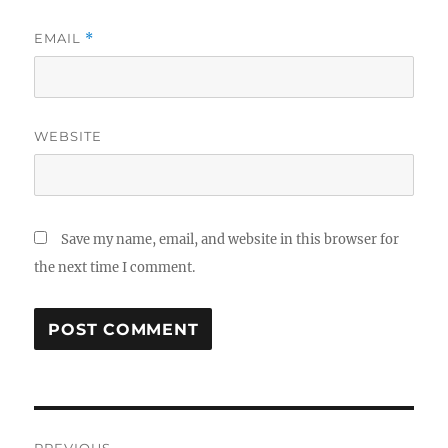
EMAIL
*
WEBSITE
Save my name, email, and website in this browser for
the next time I comment.
Post