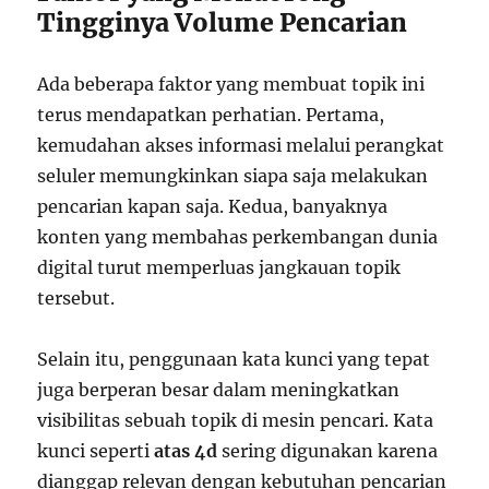
Tingginya Volume Pencarian
Ada beberapa faktor yang membuat topik ini
terus mendapatkan perhatian. Pertama,
kemudahan akses informasi melalui perangkat
seluler memungkinkan siapa saja melakukan
pencarian kapan saja. Kedua, banyaknya
konten yang membahas perkembangan dunia
digital turut memperluas jangkauan topik
tersebut.
Selain itu, penggunaan kata kunci yang tepat
juga berperan besar dalam meningkatkan
visibilitas sebuah topik di mesin pencari. Kata
kunci seperti
atas 4d
sering digunakan karena
dianggap relevan dengan kebutuhan pencarian