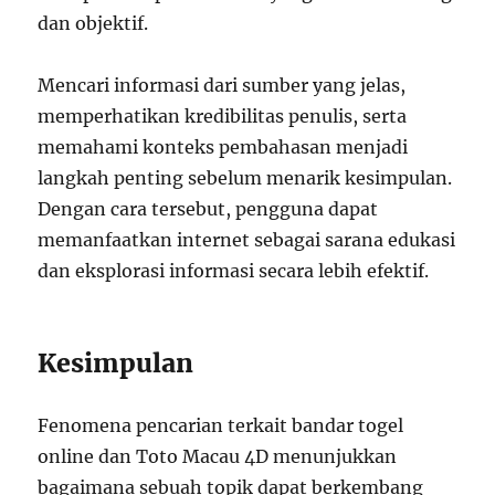
dan objektif.
Mencari informasi dari sumber yang jelas,
memperhatikan kredibilitas penulis, serta
memahami konteks pembahasan menjadi
langkah penting sebelum menarik kesimpulan.
Dengan cara tersebut, pengguna dapat
memanfaatkan internet sebagai sarana edukasi
dan eksplorasi informasi secara lebih efektif.
Kesimpulan
Fenomena pencarian terkait bandar togel
online dan Toto Macau 4D menunjukkan
bagaimana sebuah topik dapat berkembang