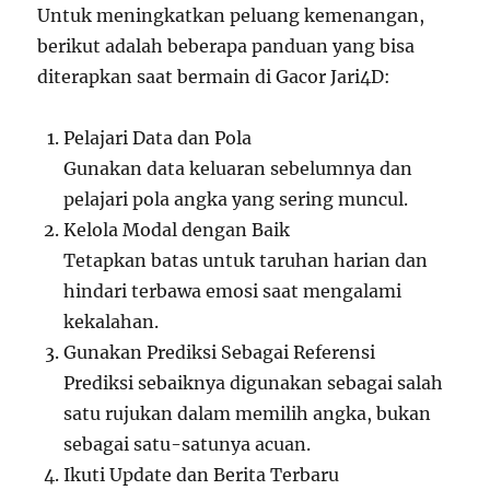
Untuk meningkatkan peluang kemenangan,
berikut adalah beberapa panduan yang bisa
diterapkan saat bermain di Gacor Jari4D:
Pelajari Data dan Pola
Gunakan data keluaran sebelumnya dan
pelajari pola angka yang sering muncul.
Kelola Modal dengan Baik
Tetapkan batas untuk taruhan harian dan
hindari terbawa emosi saat mengalami
kekalahan.
Gunakan Prediksi Sebagai Referensi
Prediksi sebaiknya digunakan sebagai salah
satu rujukan dalam memilih angka, bukan
sebagai satu-satunya acuan.
Ikuti Update dan Berita Terbaru