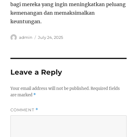
bagi mereka yang ingin meningkatkan peluang
kemenangan dan memaksimalkan
keuntungan.
Author
Posted
admin
July 24, 2025
on
Leave a Reply
Your email address will not be published.
Required fields
are marked
*
COMMENT
*