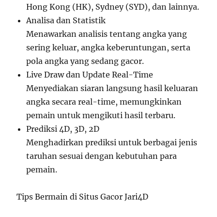
Hong Kong (HK), Sydney (SYD), dan lainnya.
Analisa dan Statistik
Menawarkan analisis tentang angka yang
sering keluar, angka keberuntungan, serta
pola angka yang sedang gacor.
Live Draw dan Update Real-Time
Menyediakan siaran langsung hasil keluaran
angka secara real-time, memungkinkan
pemain untuk mengikuti hasil terbaru.
Prediksi 4D, 3D, 2D
Menghadirkan prediksi untuk berbagai jenis
taruhan sesuai dengan kebutuhan para
pemain.
Tips Bermain di Situs Gacor Jari4D