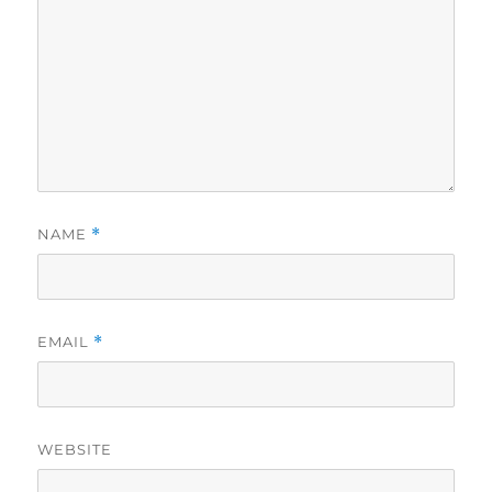
NAME
*
EMAIL
*
WEBSITE