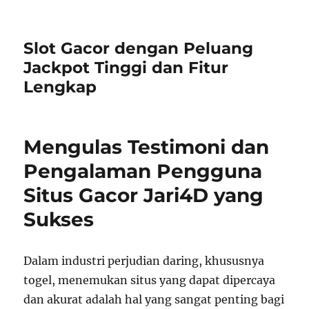
Slot Gacor dengan Peluang
Jackpot Tinggi dan Fitur
Lengkap
Mengulas Testimoni dan
Pengalaman Pengguna
Situs Gacor Jari4D yang
Sukses
Dalam industri perjudian daring, khususnya
togel, menemukan situs yang dapat dipercaya
dan akurat adalah hal yang sangat penting bagi