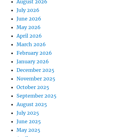
August 2026
July 2026
June 2026
May 2026
April 2026
March 2026
February 2026
January 2026
December 2025
November 2025
October 2025
September 2025
August 2025
July 2025
June 2025
May 2025