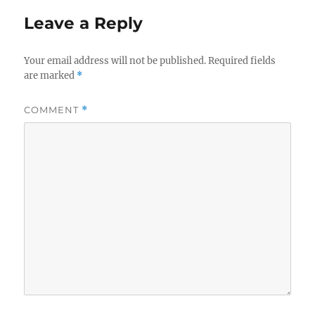
Leave a Reply
Your email address will not be published.
Required fields
are marked
*
COMMENT
*