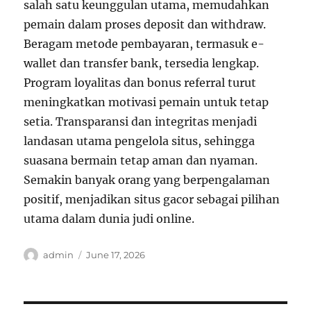
salah satu keunggulan utama, memudahkan
pemain dalam proses deposit dan withdraw.
Beragam metode pembayaran, termasuk e-
wallet dan transfer bank, tersedia lengkap.
Program loyalitas dan bonus referral turut
meningkatkan motivasi pemain untuk tetap
setia. Transparansi dan integritas menjadi
landasan utama pengelola situs, sehingga
suasana bermain tetap aman dan nyaman.
Semakin banyak orang yang berpengalaman
positif, menjadikan situs gacor sebagai pilihan
utama dalam dunia judi online.
Author
Posted
admin
June 17, 2026
on