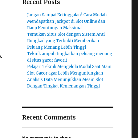
Recent Posts
Jangan Sampai Ketinggalan! Cara Mudah
Mendapatkan Jackpot di Slot Online dan
Raup Keuntungan Maksimal
Temukan Situs Slot dengan Sistem Anti
Rungkad yang Terbukti Memberikan
Peluang Menang Lebih Tinggi
Teknik ampuh tingkatkan peluang menang
.
di situs gacor favorit
Pelajari Teknik Mengelola Modal Saat Main
Slot Gacor agar Lebih Menguntungkan
Analisis Data Menunjukkan Mesin Slot
Dengan Tingkat Kemenangan Tinggi
Recent Comments
No comments to show.