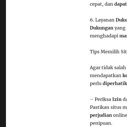
cepat, dan
dapat
6. Layanan
Duku
Dukungan
yang 
menghadapi
ma
Tips Memilih Si
Agar tidak sala
mendapatkan
k
perlu
diperhati
– Periksa
Izin
da
Pastikan situs m
perjudian
onlin
penipuan.