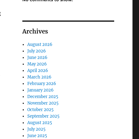
g
Archives
August 2026
July 2026
June 2026
May 2026
April 2026
t
March 2026
February 2026
January 2026
December 2025
November 2025
October 2025
September 2025
August 2025
July 2025
June 2025