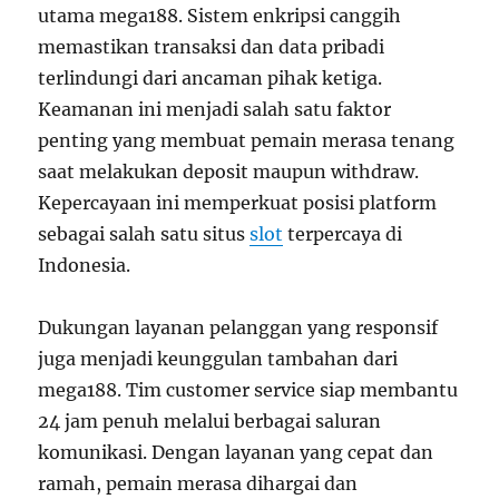
utama mega188. Sistem enkripsi canggih
memastikan transaksi dan data pribadi
terlindungi dari ancaman pihak ketiga.
Keamanan ini menjadi salah satu faktor
penting yang membuat pemain merasa tenang
saat melakukan deposit maupun withdraw.
Kepercayaan ini memperkuat posisi platform
sebagai salah satu situs
slot
terpercaya di
Indonesia.
Dukungan layanan pelanggan yang responsif
juga menjadi keunggulan tambahan dari
mega188. Tim customer service siap membantu
24 jam penuh melalui berbagai saluran
komunikasi. Dengan layanan yang cepat dan
ramah, pemain merasa dihargai dan