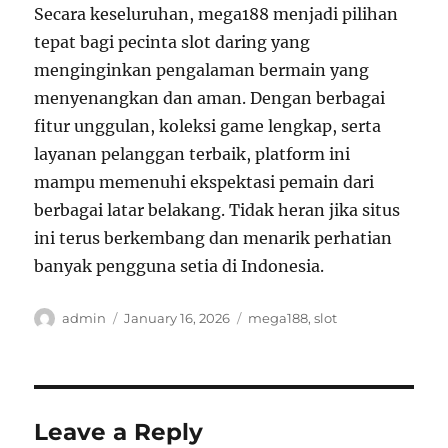
Secara keseluruhan, mega188 menjadi pilihan
tepat bagi pecinta slot daring yang
menginginkan pengalaman bermain yang
menyenangkan dan aman. Dengan berbagai
fitur unggulan, koleksi game lengkap, serta
layanan pelanggan terbaik, platform ini
mampu memenuhi ekspektasi pemain dari
berbagai latar belakang. Tidak heran jika situs
ini terus berkembang dan menarik perhatian
banyak pengguna setia di Indonesia.
Author
Posted
Tags
admin
January 16, 2026
mega188
,
slot
on
Leave a Reply