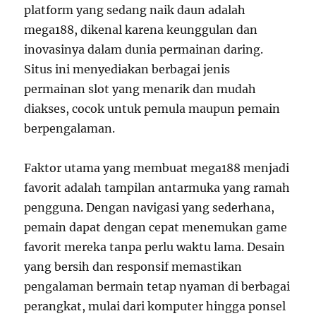
platform yang sedang naik daun adalah
mega188, dikenal karena keunggulan dan
inovasinya dalam dunia permainan daring.
Situs ini menyediakan berbagai jenis
permainan slot yang menarik dan mudah
diakses, cocok untuk pemula maupun pemain
berpengalaman.
Faktor utama yang membuat mega188 menjadi
favorit adalah tampilan antarmuka yang ramah
pengguna. Dengan navigasi yang sederhana,
pemain dapat dengan cepat menemukan game
favorit mereka tanpa perlu waktu lama. Desain
yang bersih dan responsif memastikan
pengalaman bermain tetap nyaman di berbagai
perangkat, mulai dari komputer hingga ponsel