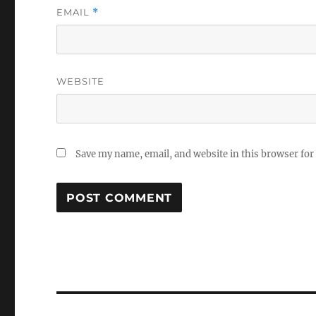
EMAIL
*
WEBSITE
Save my name, email, and website in this browser for
Post