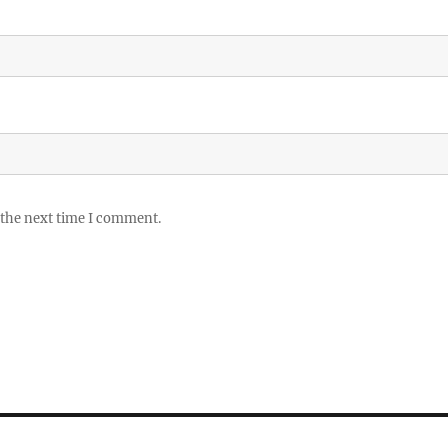
 the next time I comment.