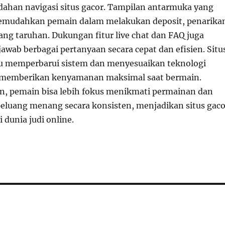
ahan navigasi situs gacor. Tampilan antarmuka yang
memudahkan pemain dalam melakukan deposit, penarika
 taruhan. Dukungan fitur live chat dan FAQ juga
ab berbagai pertanyaan secara cepat dan efisien. Situ
lu memperbarui sistem dan menyesuaikan teknologi
memberikan kenyamanan maksimal saat bermain.
, pemain bisa lebih fokus menikmati permainan dan
luang menang secara konsisten, menjadikan situs gaco
i dunia judi online.