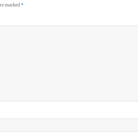
 are marked
*