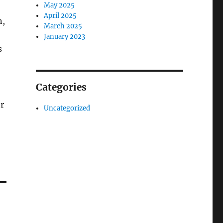
May 2025
April 2025
n,
March 2025
January 2023
s
Categories
r
Uncategorized