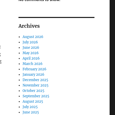
Archives
August 2026
July 2026
t
June 2026
May 2026
g
April 2026
g
March 2026
February 2026
January 2026
December 2025
November 2025
October 2025
September 2025
August 2025
July 2025
June 2025