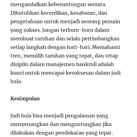
mengandalkan keberuntungan semata.
Dibutuhkan kecerdikan, kesabaran, dan
pengetahuan untuk menjadi seorang pemain
yang sukses. Jangan terburu-buru dalam
membuat taruhan dan selalu pertimbangkan
setiap langkah dengan hati-hati. Memahami
tren, memilih taruhan yang tepat, dan tetap
disiplin dalam manajemen bankroll adalah
kunci untuk mencapai kesuksesan dalam judi
bola.
Kesimpulan
Judi bola bisa menjadi pengalaman yang
menyenangkan dan menguntungkan jika
dilakukan dengan pendekatan yang tepat.