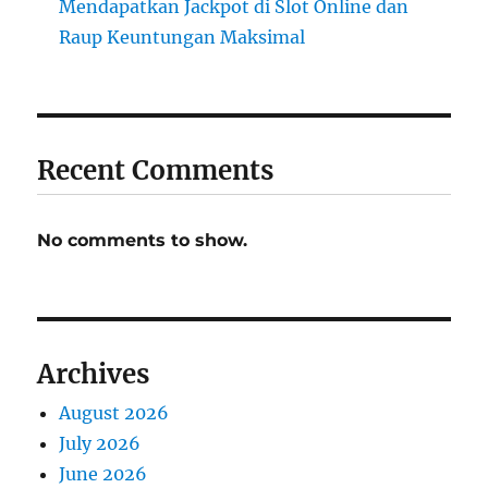
Mendapatkan Jackpot di Slot Online dan
Raup Keuntungan Maksimal
Recent Comments
No comments to show.
Archives
August 2026
July 2026
June 2026