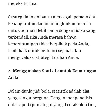
mereka terima.
Strategi ini membantu mencegah pemain dari
kebangkrutan dan memungkinkan mereka
untuk bermain lebih lama dengan risiko yang
terkendali. Jika Anda merasa bahwa
keberuntungan tidak berpihak pada Anda,
lebih baik untuk berhenti sejenak dan
mengevaluasi strategi taruhan Anda.
4. Menggunakan Statistik untuk Keuntungan
Anda
Dalam dunia judi bola, statistik adalah alat
yang sangat berguna. Dengan menganalisis
data seperti jumlah gol yang dicetak oleh tim,