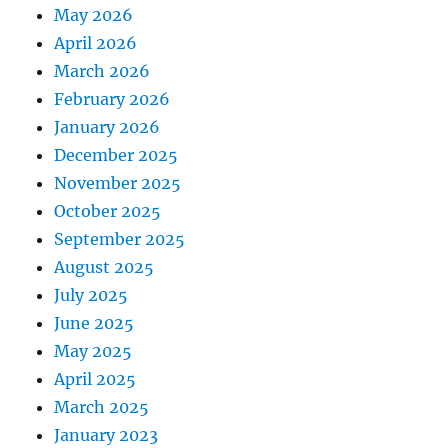
May 2026
April 2026
March 2026
February 2026
January 2026
December 2025
November 2025
October 2025
September 2025
August 2025
July 2025
June 2025
May 2025
April 2025
March 2025
January 2023