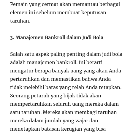
Pemain yang cermat akan memantau berbagai
elemen ini sebelum membuat keputusan
taruhan.
3. Manajemen Bankroll dalam Judi Bola
Salah satu aspek paling penting dalam judi bola
adalah manajemen bankroll. Ini berarti
mengatur berapa banyak uang yang akan Anda
pertaruhkan dan memastikan bahwa Anda
tidak melebihi batas yang telah Anda tetapkan.
Seorang petaruh yang bijak tidak akan
mempertaruhkan seluruh uang mereka dalam
satu taruhan. Mereka akan membagi taruhan
mereka dalam jumlah yang wajar dan
menetapkan batasan kerugian yang bisa