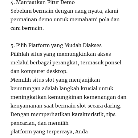
4. Manfaatkan Fitur Demo
Sebelum bermain dengan uang nyata, alami
permainan demo untuk memahami pola dan
cara bermain.
5. Pilih Platform yang Mudah Diakses
Pilihlah situs yang memungkinkan akses
melalui berbagai perangkat, termasuk ponsel
dan komputer desktop.
Memilih situs slot yang menjanjikan
keuntungan adalah langkah krusial untuk
meningkatkan kemungkinan kemenangan dan
kenyamanan saat bermain slot secara daring.
Dengan memperhatikan karakteristik, tips
pencarian, dan memilih
platform yang terpercaya, Anda