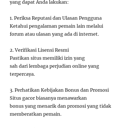
yang dapat Anda lakukan:
1. Periksa Reputasi dan Ulasan Pengguna
Ketahui pengalaman pemain lain melalui
forum atau ulasan yang ada di internet.
2. Verifikasi Lisensi Resmi
Pastikan situs memiliki izin yang
sah dari lembaga perjudian online yang
terpercaya.
3. Perhatikan Kebijakan Bonus dan Promosi
Situs gacor biasanya menawarkan
bonus yang menarik dan promosi yang tidak
memberatkan pemain.