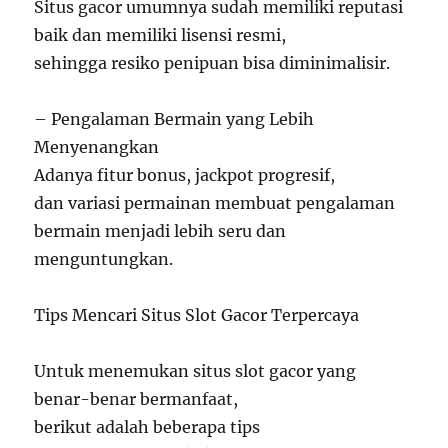
Situs gacor umumnya sudah memiliki reputasi
baik dan memiliki lisensi resmi,
sehingga resiko penipuan bisa diminimalisir.
– Pengalaman Bermain yang Lebih
Menyenangkan
Adanya fitur bonus, jackpot progresif,
dan variasi permainan membuat pengalaman
bermain menjadi lebih seru dan
menguntungkan.
Tips Mencari Situs Slot Gacor Terpercaya
Untuk menemukan situs slot gacor yang
benar-benar bermanfaat,
berikut adalah beberapa tips