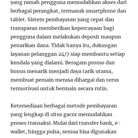
yang ramah pengguna memudahkan akses dari
berbagai perangkat, termasuk smartphone dan
tablet. Sistem pembayaran yang cepat dan
transparan memberikan kepercayaan bagi
pengguna dalam melakukan deposit maupun
penarikan dana. Tidak hanya itu, dukungan
layanan pelanggan 24/7 siap membantu setiap
kendala yang dialami. Beragam promo dan
bonus menarik menjadi daya tarik utama,
membuat pemain merasa dihargai dan terus
termotivasi untuk bermain secara rutin.
Ketersediaan berbagai metode pembayaran
yang lengkap di situs gacor memudahkan
proses transaksi. Mulai dari transfer bank, e-
wallet, hingga pulsa, semua bisa digunakan