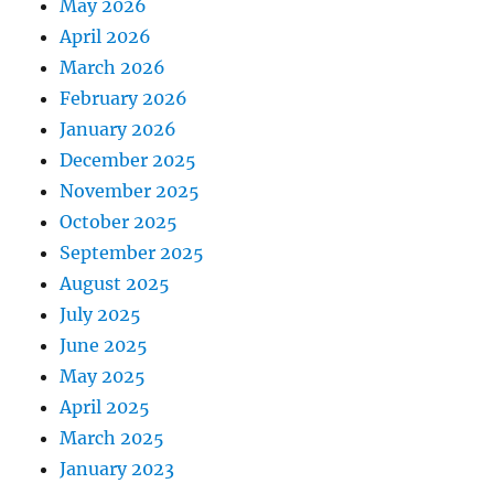
May 2026
April 2026
March 2026
February 2026
January 2026
December 2025
November 2025
October 2025
September 2025
August 2025
July 2025
June 2025
May 2025
April 2025
March 2025
January 2023