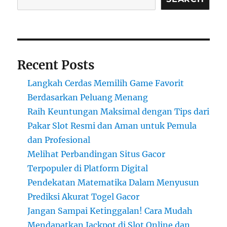
Recent Posts
Langkah Cerdas Memilih Game Favorit
Berdasarkan Peluang Menang
Raih Keuntungan Maksimal dengan Tips dari
Pakar Slot Resmi dan Aman untuk Pemula
dan Profesional
Melihat Perbandingan Situs Gacor
Terpopuler di Platform Digital
Pendekatan Matematika Dalam Menyusun
Prediksi Akurat Togel Gacor
Jangan Sampai Ketinggalan! Cara Mudah
Mendapatkan Jackpot di Slot Online dan