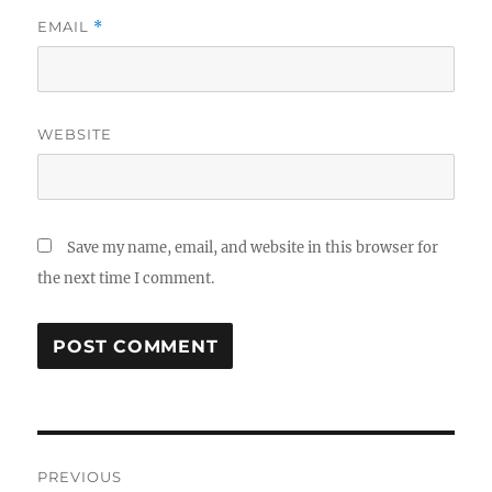
EMAIL
*
WEBSITE
Save my name, email, and website in this browser for
the next time I comment.
Post
PREVIOUS