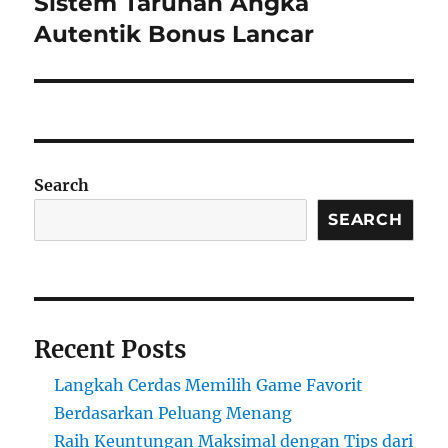
Sistem Taruhan Angka
Next
post:
Autentik Bonus Lancar
Search
SEARCH
Recent Posts
Langkah Cerdas Memilih Game Favorit
Berdasarkan Peluang Menang
Raih Keuntungan Maksimal dengan Tips dari