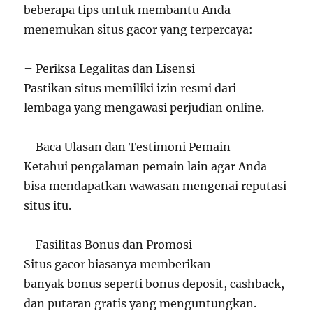
beberapa tips untuk membantu Anda
menemukan situs gacor yang terpercaya:
– Periksa Legalitas dan Lisensi
Pastikan situs memiliki izin resmi dari
lembaga yang mengawasi perjudian online.
– Baca Ulasan dan Testimoni Pemain
Ketahui pengalaman pemain lain agar Anda
bisa mendapatkan wawasan mengenai reputasi
situs itu.
– Fasilitas Bonus dan Promosi
Situs gacor biasanya memberikan
banyak bonus seperti bonus deposit, cashback,
dan putaran gratis yang menguntungkan.