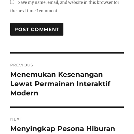
Save my name, email, and website in this browser for
the next time I comment.
Post
PREVIOUS
navigation
Menemukan Kesenangan
Previous
post:
Lewat Permainan Interaktif
Modern
NEXT
Menyingkap Pesona Hiburan
Next