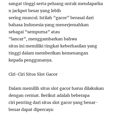
sangat tinggi serta peluang untuk mendapatka
n jackpot besar yang lebih
sering muncul. Istilah “gacor” berasal dari
bahasa Indonesia yang menerjemahkan
sebagai “sempurna” atau
“lancar”, menggambarkan bahwa
situs ini memiliki tingkat keberhasilan yang
tinggi dalam memberikan kemenangan
kepada penggunanya.
Ciri-Ciri Situs Slot Gacor
Dalam memilih situs slot gacor harus dilakukan
dengan cermat. Berikut adalah beberapa
ciri penting dari situs slot gacor yang benar-
benar dapat dipercaya: