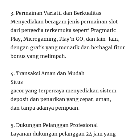
3. Permainan Variatif dan Berkualitas
Menyediakan beragam jenis permainan slot
dari penyedia terkemuka seperti Pragmatic
Play, Microgaming, Play’n GO, dan lain-lain,
dengan grafis yang menarik dan berbagai fitur
bonus yang melimpah.
4. Transaksi Aman dan Mudah
Situs
gacor yang terpercaya menyediakan sistem
deposit dan penarikan yang cepat, aman,
dan tanpa adanya penipuan.
5. Dukungan Pelanggan Profesional
Layanan dukungan pelanggan 24 jam yang