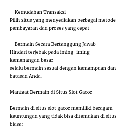
– Kemudahan Transaksi
Pilih situs yang menyediakan berbagai metode
pembayaran dan proses yang cepat.
– Bermain Secara Bertanggung Jawab
Hindari terjebak pada iming-iming
kemenangan besar,
selalu bermain sesuai dengan kemampuan dan
batasan Anda.
Manfaat Bermain di Situs Slot Gacor
Bermain di situs slot gacor memiliki beragam
keuntungan yang tidak bisa ditemukan di situs
biasa: