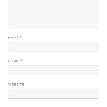
NAME
*
EMAIL
*
WEBSITE