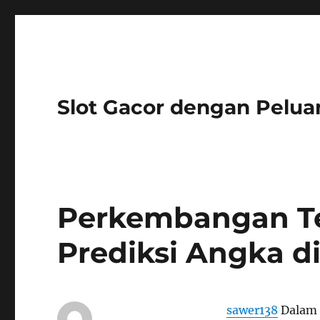
Slot Gacor dengan Pelua
Perkembangan Te
Prediksi Angka di
sawer138
Dalam 