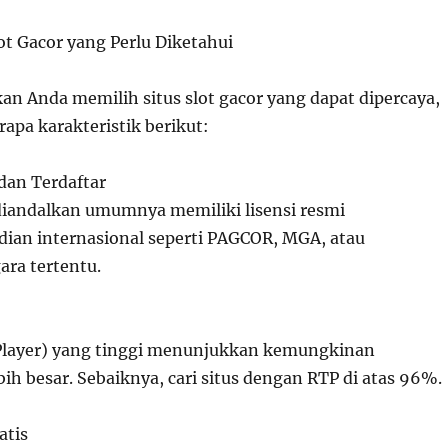
Slot Gacor yang Perlu Diketahui
n Anda memilih situs slot gacor yang dapat dipercaya,
apa karakteristik berikut:
 dan Terdaftar
 diandalkan umumnya memiliki lisensi resmi
udian internasional seperti PAGCOR, MGA, atau
gara tertentu.
Player) yang tinggi menunjukkan kemungkinan
h besar. Sebaiknya, cari situs dengan RTP di atas 96%.
atis