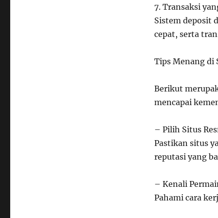
7. Transaksi ya
Sistem deposit 
cepat, serta tra
Tips Menang di S
Berikut merupak
mencapai kemen
– Pilih Situs Re
Pastikan situs y
reputasi yang ba
– Kenali Perma
Pahami cara kerj