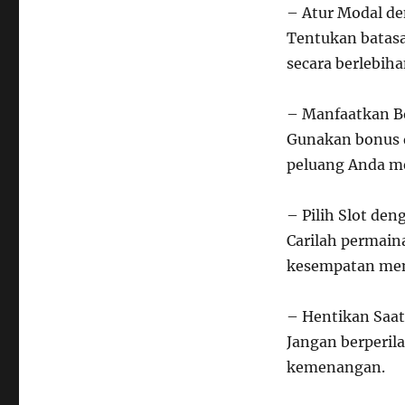
– Atur Modal de
Tentukan batasa
secara berlebiha
– Manfaatkan B
Gunakan bonus d
peluang Anda m
– Pilih Slot den
Carilah permai
kesempatan me
– Hentikan Saa
Jangan berperil
kemenangan.