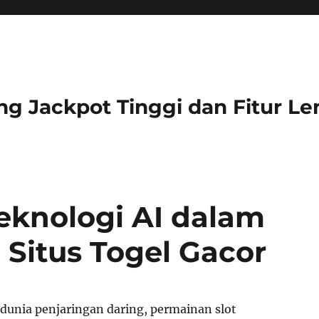
ng Jackpot Tinggi dan Fitur L
knologi AI dalam
 Situs Togel Gacor
dunia penjaringan daring, permainan slot