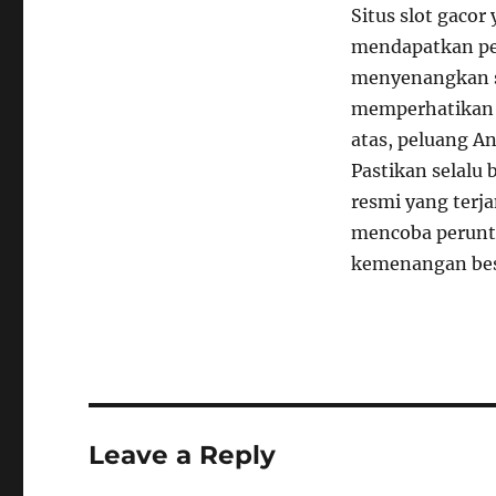
Situs slot gacor
mendapatkan pe
menyenangkan 
memperhatikan k
atas, peluang A
Pastikan selalu
resmi yang terj
mencoba peruntu
kemenangan bes
Leave a Reply