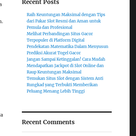
Recent Posts
a
Raih Keuntungan Maksimal dengan Tips
n.
dari Pakar Slot Resmi dan Aman untuk
Pemula dan Profesional
Melihat Perbandingan Situs Gacor
Terpopuler di Platform Digital
Pendekatan Matematika Dalam Menyusun
Prediksi Akurat Togel Gacor
Jangan Sampai Ketinggalan! Cara Mudah
Mendapatkan Jackpot di Slot Online dan
Raup Keuntungan Maksimal
Temukan Situs Slot dengan Sistem Anti
Rungkad yang Terbukti Memberikan
Peluang Menang Lebih Tinggi
ya
Recent Comments