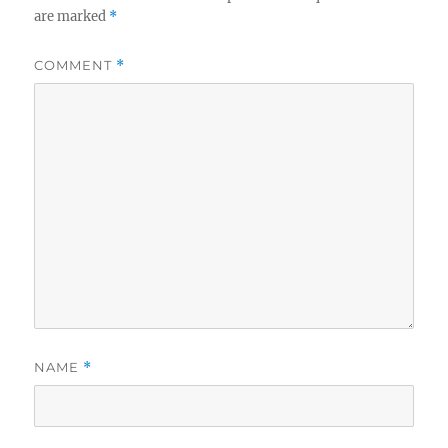
are marked
*
COMMENT
*
NAME
*