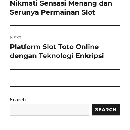
navigation
Nikmati Sensasi Menang dan
Previous
post:
Serunya Permainan Slot
NEXT
Platform Slot Toto Online
Next
post:
dengan Teknologi Enkripsi
Search
SEARCH