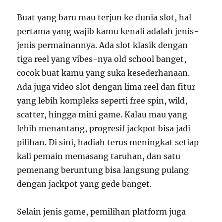
Buat yang baru mau terjun ke dunia slot, hal
pertama yang wajib kamu kenali adalah jenis-
jenis permainannya. Ada slot klasik dengan
tiga reel yang vibes-nya old school banget,
cocok buat kamu yang suka kesederhanaan.
Ada juga video slot dengan lima reel dan fitur
yang lebih kompleks seperti free spin, wild,
scatter, hingga mini game. Kalau mau yang
lebih menantang, progresif jackpot bisa jadi
pilihan. Di sini, hadiah terus meningkat setiap
kali pemain memasang taruhan, dan satu
pemenang beruntung bisa langsung pulang
dengan jackpot yang gede banget.
Selain jenis game, pemilihan platform juga