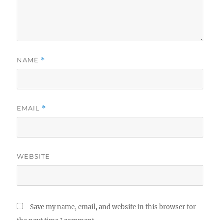
NAME
*
EMAIL
*
WEBSITE
Save my name, email, and website in this browser for