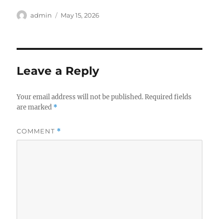
Author
Posted
admin
May 15, 2026
on
Leave a Reply
Your email address will not be published.
Required fields
are marked
*
COMMENT
*