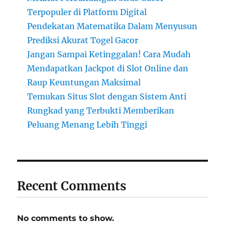
Terpopuler di Platform Digital
Pendekatan Matematika Dalam Menyusun
Prediksi Akurat Togel Gacor
Jangan Sampai Ketinggalan! Cara Mudah
Mendapatkan Jackpot di Slot Online dan
Raup Keuntungan Maksimal
Temukan Situs Slot dengan Sistem Anti
Rungkad yang Terbukti Memberikan
Peluang Menang Lebih Tinggi
Recent Comments
No comments to show.