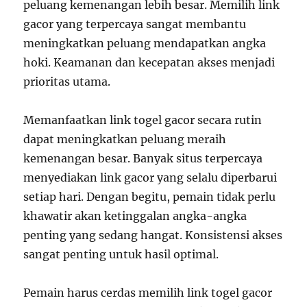
peluang kemenangan lebih besar. Memilih link
gacor yang terpercaya sangat membantu
meningkatkan peluang mendapatkan angka
hoki. Keamanan dan kecepatan akses menjadi
prioritas utama.
Memanfaatkan link togel gacor secara rutin
dapat meningkatkan peluang meraih
kemenangan besar. Banyak situs terpercaya
menyediakan link gacor yang selalu diperbarui
setiap hari. Dengan begitu, pemain tidak perlu
khawatir akan ketinggalan angka-angka
penting yang sedang hangat. Konsistensi akses
sangat penting untuk hasil optimal.
Pemain harus cerdas memilih link togel gacor