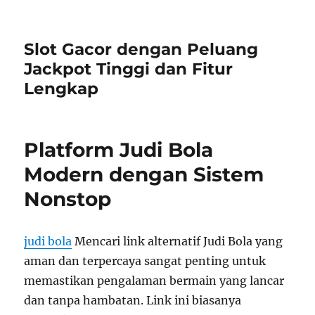
Slot Gacor dengan Peluang
Jackpot Tinggi dan Fitur
Lengkap
Platform Judi Bola
Modern dengan Sistem
Nonstop
judi bola
Mencari link alternatif Judi Bola yang
aman dan terpercaya sangat penting untuk
memastikan pengalaman bermain yang lancar
dan tanpa hambatan. Link ini biasanya