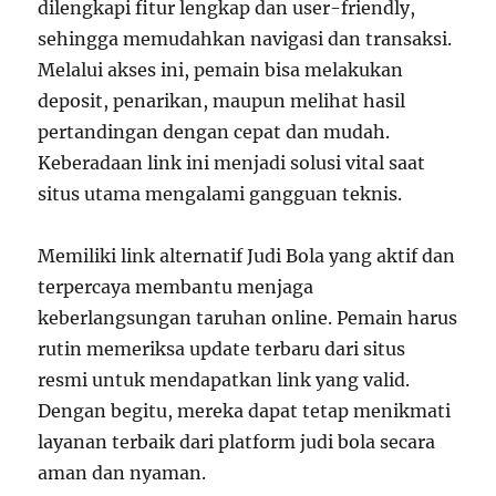
dilengkapi fitur lengkap dan user-friendly,
sehingga memudahkan navigasi dan transaksi.
Melalui akses ini, pemain bisa melakukan
deposit, penarikan, maupun melihat hasil
pertandingan dengan cepat dan mudah.
Keberadaan link ini menjadi solusi vital saat
situs utama mengalami gangguan teknis.
Memiliki link alternatif Judi Bola yang aktif dan
terpercaya membantu menjaga
keberlangsungan taruhan online. Pemain harus
rutin memeriksa update terbaru dari situs
resmi untuk mendapatkan link yang valid.
Dengan begitu, mereka dapat tetap menikmati
layanan terbaik dari platform judi bola secara
aman dan nyaman.