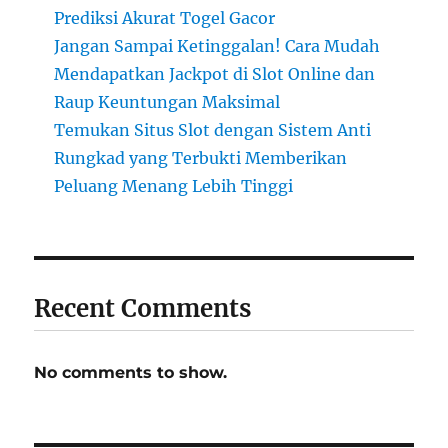
Prediksi Akurat Togel Gacor
Jangan Sampai Ketinggalan! Cara Mudah
Mendapatkan Jackpot di Slot Online dan
Raup Keuntungan Maksimal
Temukan Situs Slot dengan Sistem Anti
Rungkad yang Terbukti Memberikan
Peluang Menang Lebih Tinggi
Recent Comments
No comments to show.