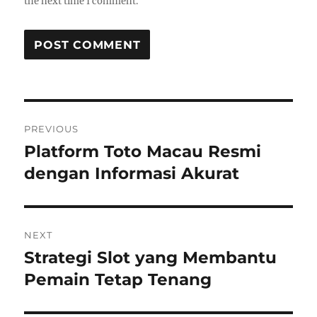
the next time I comment.
Post
PREVIOUS
navigation
Platform Toto Macau Resmi
Previous
post:
dengan Informasi Akurat
NEXT
Strategi Slot yang Membantu
Next
post:
Pemain Tetap Tenang