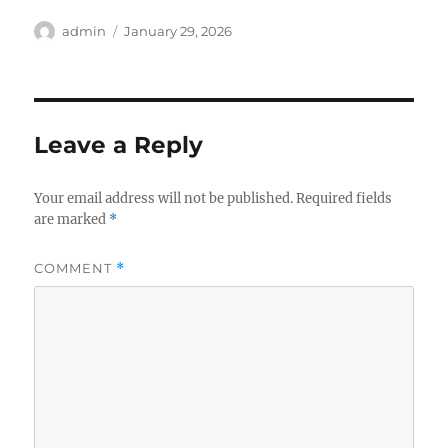
Author
Posted
admin
January 29, 2026
on
Leave a Reply
Your email address will not be published.
Required fields
are marked
*
COMMENT
*