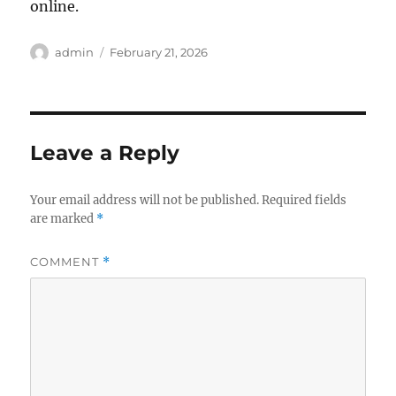
online.
Author
Posted
admin
February 21, 2026
on
Leave a Reply
Your email address will not be published.
Required fields
are marked
*
COMMENT
*