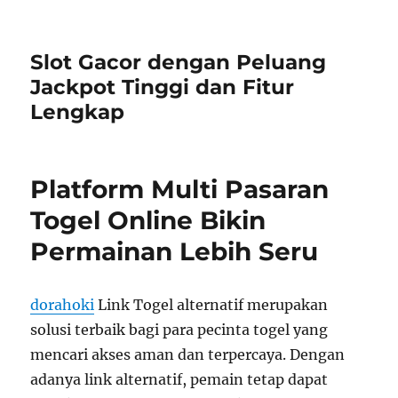
Slot Gacor dengan Peluang
Jackpot Tinggi dan Fitur
Lengkap
Platform Multi Pasaran
Togel Online Bikin
Permainan Lebih Seru
dorahoki
Link Togel alternatif merupakan
solusi terbaik bagi para pecinta togel yang
mencari akses aman dan terpercaya. Dengan
adanya link alternatif, pemain tetap dapat