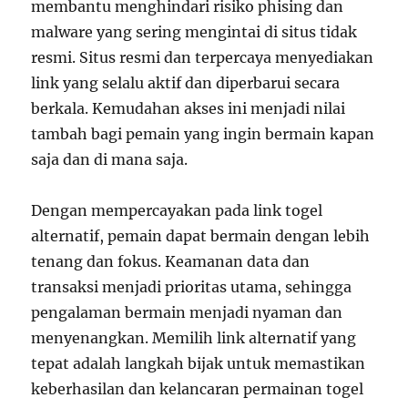
membantu menghindari risiko phising dan
malware yang sering mengintai di situs tidak
resmi. Situs resmi dan terpercaya menyediakan
link yang selalu aktif dan diperbarui secara
berkala. Kemudahan akses ini menjadi nilai
tambah bagi pemain yang ingin bermain kapan
saja dan di mana saja.
Dengan mempercayakan pada link togel
alternatif, pemain dapat bermain dengan lebih
tenang dan fokus. Keamanan data dan
transaksi menjadi prioritas utama, sehingga
pengalaman bermain menjadi nyaman dan
menyenangkan. Memilih link alternatif yang
tepat adalah langkah bijak untuk memastikan
keberhasilan dan kelancaran permainan togel