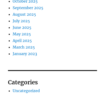
October 2025
September 2025
August 2025
July 2025
June 2025
May 2025
April 2025
March 2025
January 2023
Categories
Uncategorized