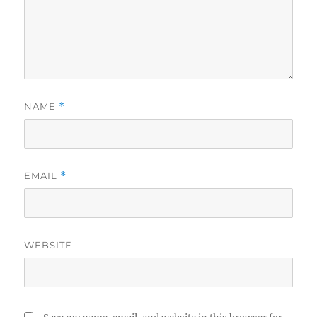
NAME
*
EMAIL
*
WEBSITE