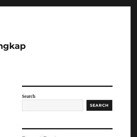
engkap
Search
SEARCH