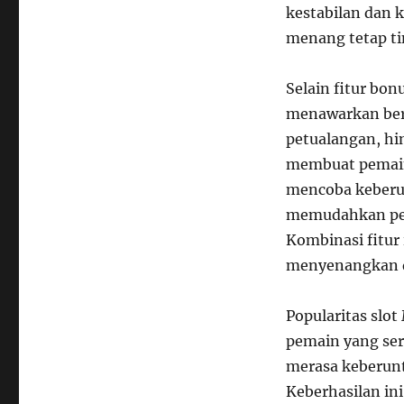
kestabilan dan 
menang tetap ti
Selain fitur bon
menawarkan berb
petualangan, hin
membuat pemain 
mencoba keberun
memudahkan pem
Kombinasi fitu
menyenangkan 
Popularitas slo
pemain yang ser
merasa keberunt
Keberhasilan in