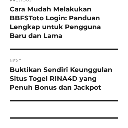
PREVIOUS
navigation
Cara Mudah Melakukan
Previous
post:
BBFSToto Login: Panduan
Lengkap untuk Pengguna
Baru dan Lama
NEXT
Buktikan Sendiri Keunggulan
Next
post:
Situs Togel RINA4D yang
Penuh Bonus dan Jackpot