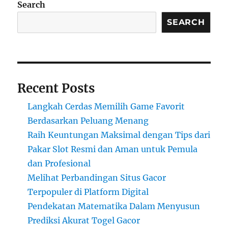
Search
SEARCH
Recent Posts
Langkah Cerdas Memilih Game Favorit
Berdasarkan Peluang Menang
Raih Keuntungan Maksimal dengan Tips dari
Pakar Slot Resmi dan Aman untuk Pemula
dan Profesional
Melihat Perbandingan Situs Gacor
Terpopuler di Platform Digital
Pendekatan Matematika Dalam Menyusun
Prediksi Akurat Togel Gacor