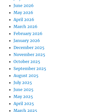
June 2026
May 2026
April 2026
March 2026
February 2026
January 2026
December 2025
November 2025
October 2025
September 2025
August 2025
July 2025
June 2025
May 2025
April 2025
March 2025