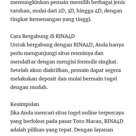
memungkinkan pemain memilih berbagai jenis
taruhan, mulai dari 2D, 3D, hingga 4D, dengan
tingkat kemenangan yang tinggi.
Cara Bergabung di RINA4D
Untuk bergabung dengan RINA4D, Anda hanya
perlu mengunjungi situs resminya dan
mendaftar dengan mengisi formulir singkat.
Setelah akun diaktifkan, pemain dapat segera
melakukan deposit dan mulai bermain togel
dengan mudah.
Kesimpulan
Jika Anda mencari situs togel online terpercaya
yang berfokus pada pasar Toto Macau, RINA4D
adalah pilihan yang tepat. Dengan layanan