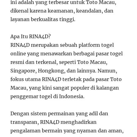
ini adalah yang terbesar untuk Toto Macau,
dikenal karena keamanan, keandalan, dan
layanan berkualitas tinggi.
Apa Itu RINA4D?
RINA4D merupakan sebuah platform togel
online yang menawarkan berbagai pasar togel
resmi dan terkenal, seperti Toto Macau,
Singapore, Hongkong, dan lainnya. Namun,
fokus utama RINA4D terletak pada pasar Toto
Macau, yang kini sangat populer di kalangan
penggemar togel di Indonesia.
Dengan sistem permainan yang adil dan
transparan, RINA4D menghadirkan
pengalaman bermain yang nyaman dan aman,