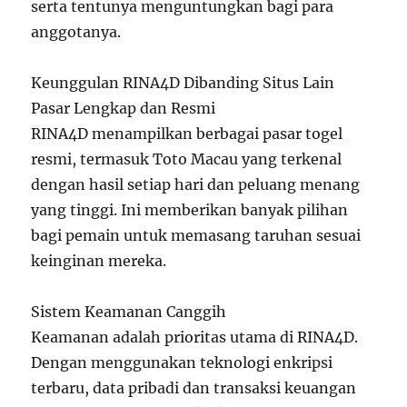
serta tentunya menguntungkan bagi para
anggotanya.
Keunggulan RINA4D Dibanding Situs Lain
Pasar Lengkap dan Resmi
RINA4D menampilkan berbagai pasar togel
resmi, termasuk Toto Macau yang terkenal
dengan hasil setiap hari dan peluang menang
yang tinggi. Ini memberikan banyak pilihan
bagi pemain untuk memasang taruhan sesuai
keinginan mereka.
Sistem Keamanan Canggih
Keamanan adalah prioritas utama di RINA4D.
Dengan menggunakan teknologi enkripsi
terbaru, data pribadi dan transaksi keuangan