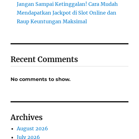
Jangan Sampai Ketinggalan! Cara Mudah
Mendapatkan Jackpot di Slot Online dan
Raup Keuntungan Maksimal
Recent Comments
No comments to show.
Archives
August 2026
July 2026