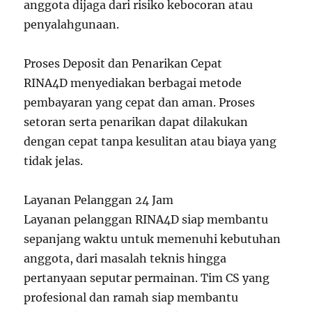
anggota dijaga dari risiko kebocoran atau
penyalahgunaan.
Proses Deposit dan Penarikan Cepat
RINA4D menyediakan berbagai metode
pembayaran yang cepat dan aman. Proses
setoran serta penarikan dapat dilakukan
dengan cepat tanpa kesulitan atau biaya yang
tidak jelas.
Layanan Pelanggan 24 Jam
Layanan pelanggan RINA4D siap membantu
sepanjang waktu untuk memenuhi kebutuhan
anggota, dari masalah teknis hingga
pertanyaan seputar permainan. Tim CS yang
profesional dan ramah siap membantu