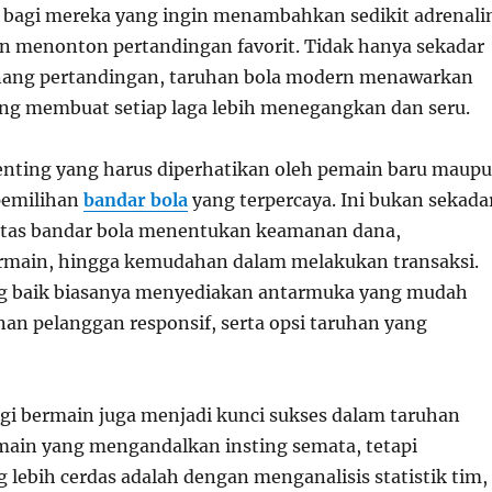
 bagi mereka yang ingin menambahkan sedikit adrenali
 menonton pertandingan favorit. Tidak hanya sekadar
ng pertandingan, taruhan bola modern menawarkan
ng membuat setiap laga lebih menegangkan dan seru.
penting yang harus diperhatikan oleh pemain baru maup
pemilihan
bandar bola
yang terpercaya. Ini bukan sekada
litas bandar bola menentukan keamanan dana,
main, hingga kemudahan dalam melakukan transaksi.
ng baik biasanya menyediakan antarmuka yang mudah
nan pelanggan responsif, serta opsi taruhan yang
tegi bermain juga menjadi kunci sukses dalam taruhan
main yang mengandalkan insting semata, tetapi
 lebih cerdas adalah dengan menganalisis statistik tim,