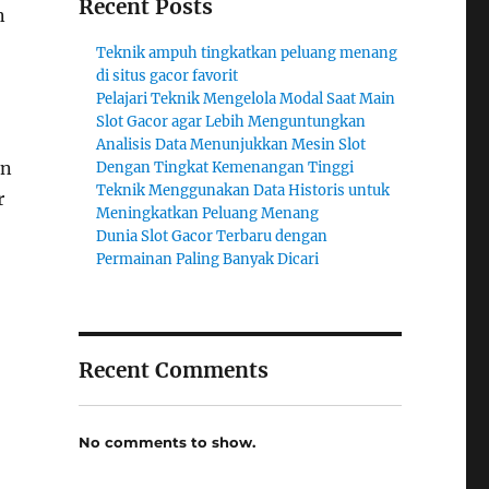
Recent Posts
n
Teknik ampuh tingkatkan peluang menang
di situs gacor favorit
Pelajari Teknik Mengelola Modal Saat Main
Slot Gacor agar Lebih Menguntungkan
Analisis Data Menunjukkan Mesin Slot
un
Dengan Tingkat Kemenangan Tinggi
Teknik Menggunakan Data Historis untuk
r
Meningkatkan Peluang Menang
Dunia Slot Gacor Terbaru dengan
Permainan Paling Banyak Dicari
Recent Comments
No comments to show.