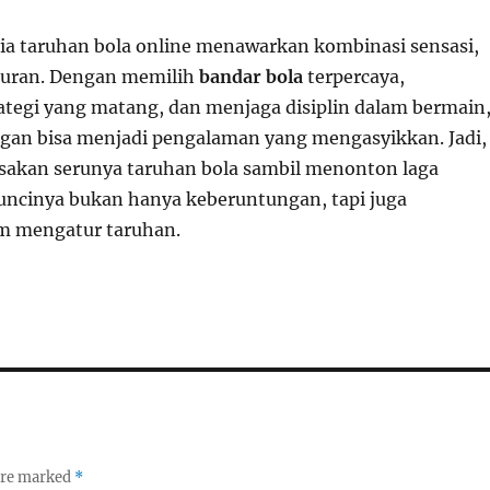
ia taruhan bola online menawarkan kombinasi sensasi,
iburan. Dengan memilih
bandar bola
terpercaya,
tegi yang matang, dan menjaga disiplin dalam bermain
ngan bisa menjadi pengalaman yang mengasyikkan. Jadi,
sakan serunya taruhan bola sambil menonton laga
 kuncinya bukan hanya keberuntungan, tapi juga
m mengatur taruhan.
 are marked
*