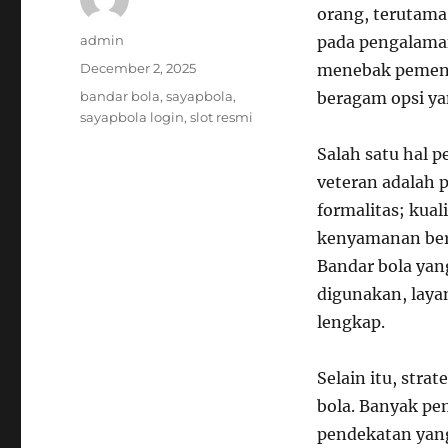
orang, terutama
Author
admin
pada pengalaman
Posted
December 2, 2025
menebak pemena
on
Tags
bandar bola
,
sayapbola
,
beragam opsi ya
sayapbola login
,
slot resmi
Salah satu hal 
veteran adalah 
formalitas; kua
kenyamanan ber
Bandar bola ya
digunakan, laya
lengkap.
Selain itu, stra
bola. Banyak pe
pendekatan yang