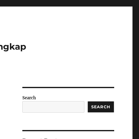
engkap
Search
SEARCH