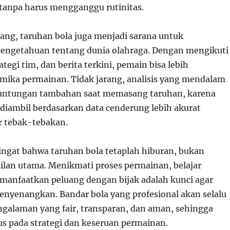
n tanpa harus mengganggu rutinitas.
rang, taruhan bola juga menjadi sarana untuk
engetahuan tentang dunia olahraga. Dengan mengikuti
ategi tim, dan berita terkini, pemain bisa lebih
ika permainan. Tidak jarang, analisis yang mendalam
ntungan tambahan saat memasang taruhan, karena
diambil berdasarkan data cenderung lebih akurat
r tebak-tebakan.
ingat bahwa taruhan bola tetaplah hiburan, bukan
lan utama. Menikmati proses permainan, belajar
emanfaatkan peluang dengan bijak adalah kunci agar
enyenangkan. Bandar bola yang profesional akan selalu
alaman yang fair, transparan, dan aman, sehingga
us pada strategi dan keseruan permainan.