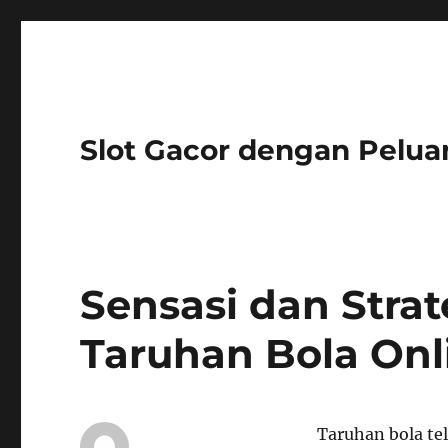
Slot Gacor dengan Pelua
Sensasi dan Stra
Taruhan Bola Onl
Taruhan bola te