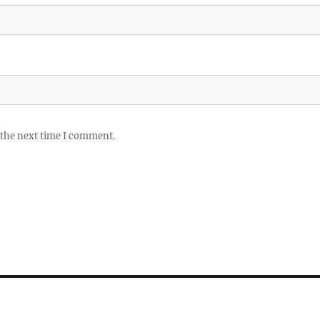
 the next time I comment.