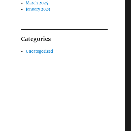
March 2025
January 2023
Categories
Uncategorized