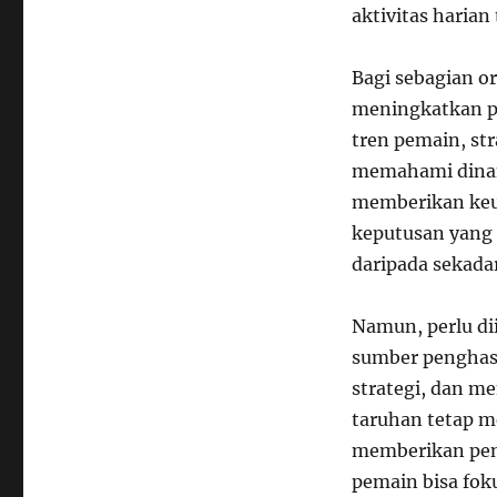
aktivitas haria
Bagi sebagian o
meningkatkan p
tren pemain, str
memahami dinam
memberikan keu
keputusan yang 
daripada sekada
Namun, perlu di
sumber penghasi
strategi, dan m
taruhan tetap m
memberikan peng
pemain bisa fok