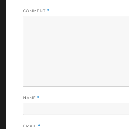
COMMENT
*
NAME
*
EMAIL
*