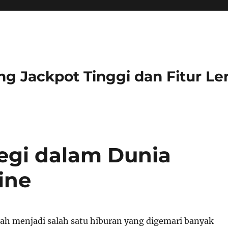
ng Jackpot Tinggi dan Fitur L
tegi dalam Dunia
ine
lah menjadi salah satu hiburan yang digemari banyak