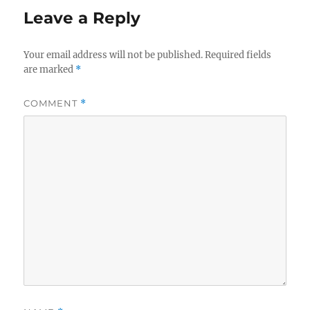
Leave a Reply
Your email address will not be published.
Required fields
are marked
*
COMMENT
*