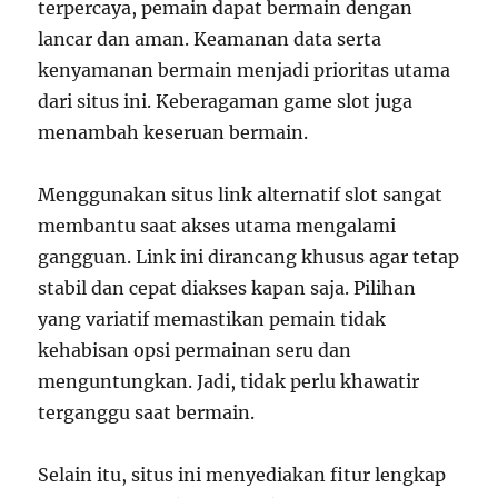
terpercaya, pemain dapat bermain dengan
lancar dan aman. Keamanan data serta
kenyamanan bermain menjadi prioritas utama
dari situs ini. Keberagaman game slot juga
menambah keseruan bermain.
Menggunakan situs link alternatif slot sangat
membantu saat akses utama mengalami
gangguan. Link ini dirancang khusus agar tetap
stabil dan cepat diakses kapan saja. Pilihan
yang variatif memastikan pemain tidak
kehabisan opsi permainan seru dan
menguntungkan. Jadi, tidak perlu khawatir
terganggu saat bermain.
Selain itu, situs ini menyediakan fitur lengkap