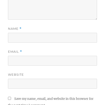
NAME
*
EMAIL
*
WEBSITE
Save my name, email, and website in this browser for