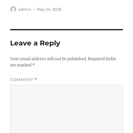
Author
Posted
admin
May 24, 2026
on
Leave a Reply
Your email address will not be published.
Required fields
are marked
*
COMMENT
*