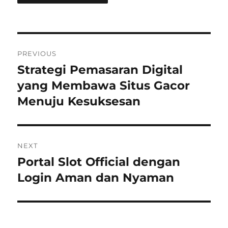
Post
PREVIOUS
navigation
Strategi Pemasaran Digital
Previous
post:
yang Membawa Situs Gacor
Menuju Kesuksesan
NEXT
Portal Slot Official dengan
Next
post:
Login Aman dan Nyaman