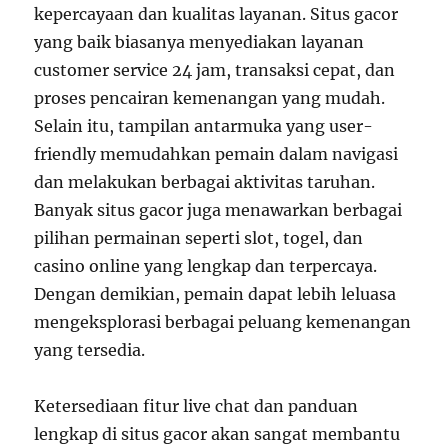
kepercayaan dan kualitas layanan. Situs gacor
yang baik biasanya menyediakan layanan
customer service 24 jam, transaksi cepat, dan
proses pencairan kemenangan yang mudah.
Selain itu, tampilan antarmuka yang user-
friendly memudahkan pemain dalam navigasi
dan melakukan berbagai aktivitas taruhan.
Banyak situs gacor juga menawarkan berbagai
pilihan permainan seperti slot, togel, dan
casino online yang lengkap dan terpercaya.
Dengan demikian, pemain dapat lebih leluasa
mengeksplorasi berbagai peluang kemenangan
yang tersedia.
Ketersediaan fitur live chat dan panduan
lengkap di situs gacor akan sangat membantu