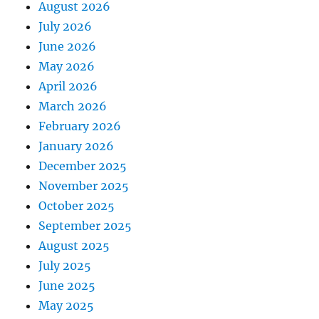
August 2026
July 2026
June 2026
May 2026
April 2026
March 2026
February 2026
January 2026
December 2025
November 2025
October 2025
September 2025
August 2025
July 2025
June 2025
May 2025