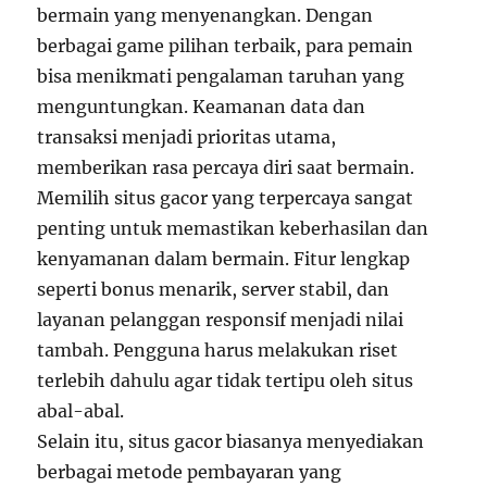
bermain yang menyenangkan. Dengan
berbagai game pilihan terbaik, para pemain
bisa menikmati pengalaman taruhan yang
menguntungkan. Keamanan data dan
transaksi menjadi prioritas utama,
memberikan rasa percaya diri saat bermain.
Memilih situs gacor yang terpercaya sangat
penting untuk memastikan keberhasilan dan
kenyamanan dalam bermain. Fitur lengkap
seperti bonus menarik, server stabil, dan
layanan pelanggan responsif menjadi nilai
tambah. Pengguna harus melakukan riset
terlebih dahulu agar tidak tertipu oleh situs
abal-abal.
Selain itu, situs gacor biasanya menyediakan
berbagai metode pembayaran yang