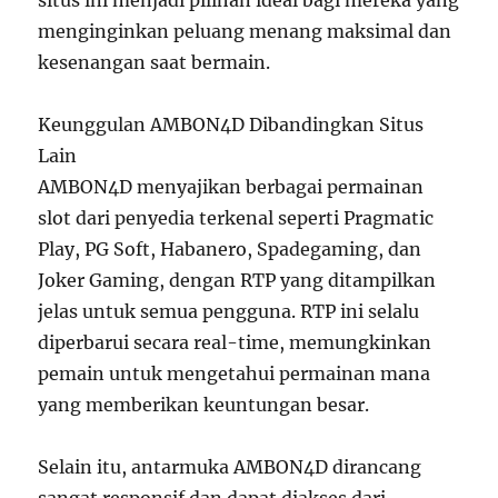
situs ini menjadi pilihan ideal bagi mereka yang
menginginkan peluang menang maksimal dan
kesenangan saat bermain.
Keunggulan AMBON4D Dibandingkan Situs
Lain
AMBON4D menyajikan berbagai permainan
slot dari penyedia terkenal seperti Pragmatic
Play, PG Soft, Habanero, Spadegaming, dan
Joker Gaming, dengan RTP yang ditampilkan
jelas untuk semua pengguna. RTP ini selalu
diperbarui secara real-time, memungkinkan
pemain untuk mengetahui permainan mana
yang memberikan keuntungan besar.
Selain itu, antarmuka AMBON4D dirancang