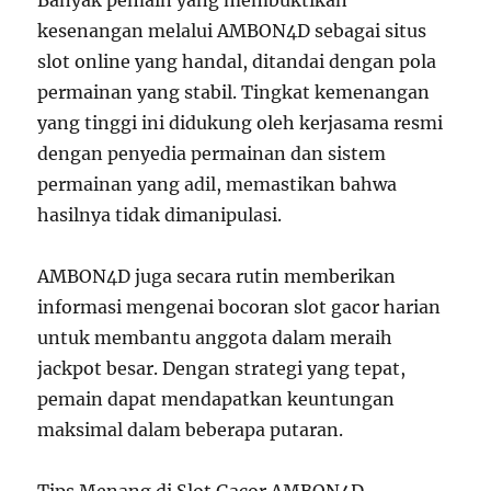
Banyak pemain yang membuktikan
kesenangan melalui AMBON4D sebagai situs
slot online yang handal, ditandai dengan pola
permainan yang stabil. Tingkat kemenangan
yang tinggi ini didukung oleh kerjasama resmi
dengan penyedia permainan dan sistem
permainan yang adil, memastikan bahwa
hasilnya tidak dimanipulasi.
AMBON4D juga secara rutin memberikan
informasi mengenai bocoran slot gacor harian
untuk membantu anggota dalam meraih
jackpot besar. Dengan strategi yang tepat,
pemain dapat mendapatkan keuntungan
maksimal dalam beberapa putaran.