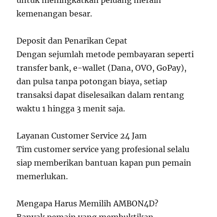
untuk meningkatkan peluang meraih
kemenangan besar.
Deposit dan Penarikan Cepat
Dengan sejumlah metode pembayaran seperti
transfer bank, e-wallet (Dana, OVO, GoPay),
dan pulsa tanpa potongan biaya, setiap
transaksi dapat diselesaikan dalam rentang
waktu 1 hingga 3 menit saja.
Layanan Customer Service 24 Jam
Tim customer service yang profesional selalu
siap memberikan bantuan kapan pun pemain
memerlukan.
Mengapa Harus Memilih AMBON4D?