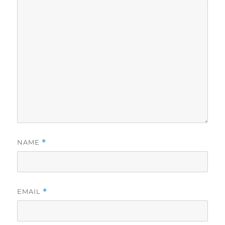
NAME
*
EMAIL
*