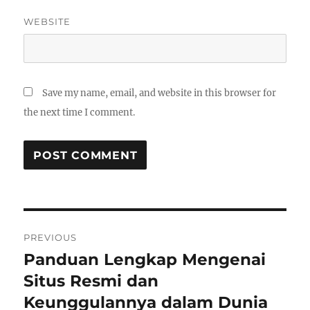
WEBSITE
Save my name, email, and website in this browser for
the next time I comment.
Post
PREVIOUS
navigation
Panduan Lengkap Mengenai
Previous
post:
Situs Resmi dan
Keunggulannya dalam Dunia